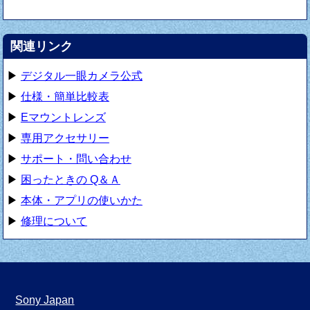
関連リンク
▶
デジタル一眼カメラ公式
▶
仕様・簡単比較表
▶
Eマウントレンズ
▶
専用アクセサリー
▶
サポート・問い合わせ
▶
困ったときの Q＆Ａ
▶
本体・アプリの使いかた
▶
修理について
Sony Japan