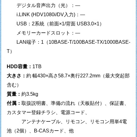
デジタル音声出力（光）：—
i.LINK (HDV1080i/DV入力)：—
USB：2系統（前面×1/背面 USB3.0×1）
メモリーカードスロット：—
LAN端子：1（10BASE-T/100BASE-TX/1000BASE-
T）
HDD容量：
1TB
大きさ：
約 幅430×高さ58.7×奥行227.2mm（最大突起部
含む）
質量：
約3.5kg
付属：
取扱説明書、準備の流れ（天板貼付）、保証書、
カスタマー登録チラシ、電源コード、
アンテナケーブル、リモコン、リモコン用単4電
池（2個）、B-CASカード、他