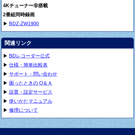
4Kチューナー非搭載
2番組同時録画
▶
BDZ-ZW1900
関連リンク
▶
BDレコーダー公式
▶
仕様・簡単比較表
▶
サポート・問い合わせ
▶
困ったときの Q＆Ａ
▶
設置・設定サービス
▶
使いかたマニュアル
▶
修理について