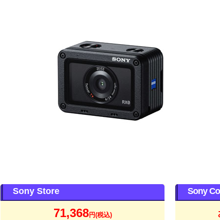
Sony Store
Sony Co
71,368
円(税込)