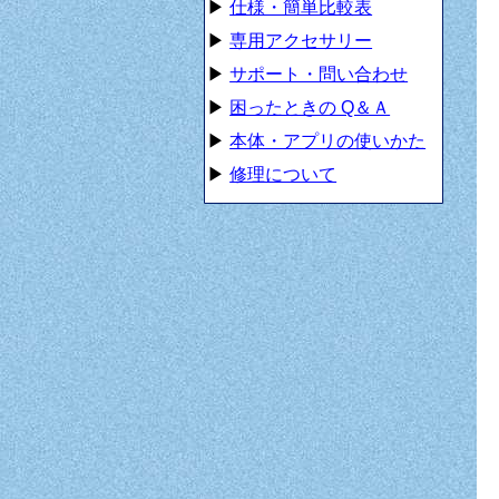
▶
仕様・簡単比較表
▶
専用アクセサリー
▶
サポート・問い合わせ
▶
困ったときの Q＆Ａ
▶
本体・アプリの使いかた
▶
修理について