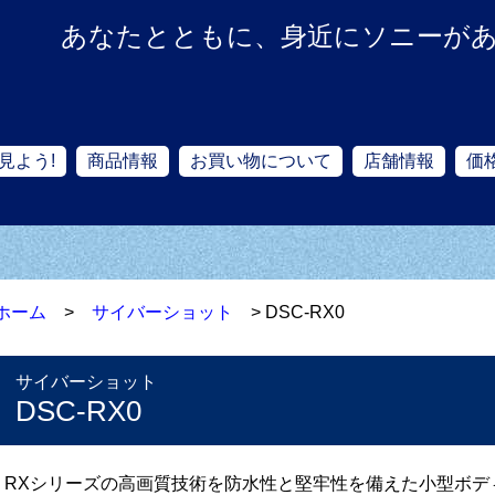
あなたとともに、身近にソニーが
見よう!
商品情報
お買い物について
店舗情報
価
ホーム
>
サイバーショット
> DSC-RX0
サイバーショット
DSC-RX0
RXシリーズの高画質技術を防水性と堅牢性を備えた小型ボデ