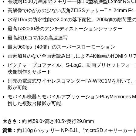
有効約1530万画素のメモリー一体1.0型積層型Exmor RS
高解像でゆがみの少ない広角ZEISSテッサーT＊ 24mm 
水深10ｍの防水性能や2.0mの落下耐性、200kgftの耐荷重
最高1/32000秒のアンチディストーションシャッター
最高約16コマ/秒の高速連写
最大960fps（40倍）のスーパースローモーション
画素加算のない全画素読み出しによる4K動画のHDMIクリ
ピクチャープロファイル、S-Log2、動画プリセットフォ
映像制作をサポート
別売の電波式ワイヤレスコマンダーFA-WRC1Mを用いて
影が可能
モバイル機器とモバイルアプリケーションPlayMemories 
携した複数台撮影が可能
大きさ：
約 幅59.0×高さ40.5×奥行29.8mm
質量：
約110g (バッテリー NP-BJ1、”microSDメモリーカー