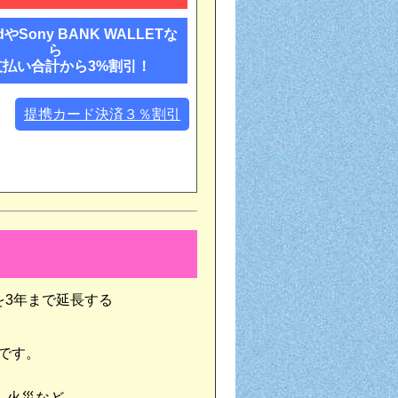
rdやSony BANK WALLETな
ら
支払い合計から3%割引！
提携カード決済３％割引
を3年まで延長する
です。
、火災など、