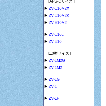
[ APS-Cサイズ ]
▶
ZV-E10M2X
▶
ZV-E10M2K
▶
ZV-E10M2
▶
ZV-E10L
▶
ZV-E10
[1.0型サイズ ]
▶
ZV-1M2G
▶
ZV-1M2
▶
ZV-1G
▶
ZV-1
▶
ZV-1F