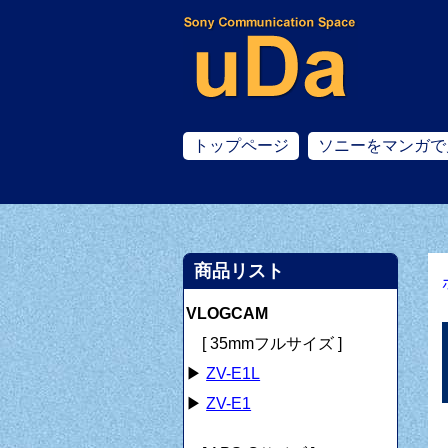
トップページ
ソニーをマンガで
商品リスト
VLOGCAM
[ 35mmフルサイズ ]
▶
ZV-E1L
▶
ZV-E1