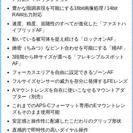
豊かな階調表現を可能にする16bit画像処理 / 14bit
RAW出力対応
速度、精度、追随性のすべてが進化した「ファストハ
イブリッドAF」
動いている被写体を捉え続ける「ロックオンAF」
緻密（ちみつ）なピント合わせを可能にする「瞳AF」
3段階から枠サイズが選べる「フレキシブルスポット
AF」
フォーカスエリアを自由に設定できるゾーンAF
フルサイズセンサーの威力を存分に発揮するFEレンズ
Aマウントレンズを自在に使いこなせるマウントアダ
プター（別売）
これまでのAPS-Cフォーマット専用のEマウントレン
ズもそのまま使用可能
安定感と操作性に配慮したこだわりのグリップ形状
直感的で即時性の高いダイヤル操作