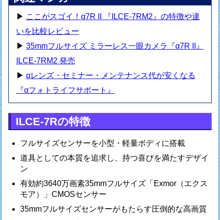
▶
ここがスゴイ！α7R II 『ILCE-7RM2』の特徴や違
いを比較レビュー
▶
35mmフルサイズ ミラーレス一眼カメラ『α7R II』
ILCE-7RM2 発売
▶
αレンズ・セミナー・メンテナンス代が安くなる
『αフォトライフサポート』
ILCE-7Rの特徴
フルサイズセンサーを小型・軽量ボディに搭載
道具としての本質を追求し、持つ喜びを満たすデザイ
ン
有効約3640万画素35mmフルサイズ「Exmor（エクス
モア）」CMOSセンサー
35mmフルサイズセンサーがもたらす圧倒的な高画質