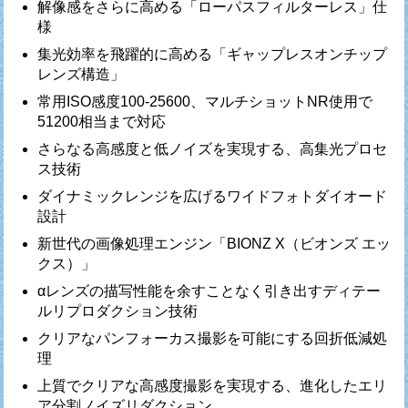
解像感をさらに高める「ローパスフィルターレス」仕
様
集光効率を飛躍的に高める「ギャップレスオンチップ
レンズ構造」
常用ISO感度100-25600、マルチショットNR使用で
51200相当まで対応
さらなる高感度と低ノイズを実現する、高集光プロセ
ス技術
ダイナミックレンジを広げるワイドフォトダイオード
設計
新世代の画像処理エンジン「BIONZ X（ビオンズ エッ
クス）」
αレンズの描写性能を余すことなく引き出すディテー
ルリプロダクション技術
クリアなパンフォーカス撮影を可能にする回折低減処
理
上質でクリアな高感度撮影を実現する、進化したエリ
ア分割ノイズリダクション