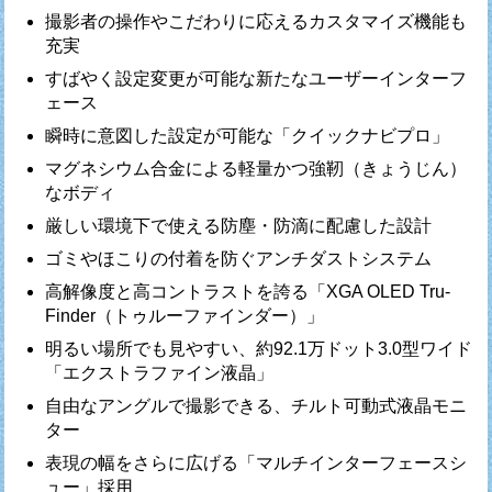
撮影者の操作やこだわりに応えるカスタマイズ機能も
充実
すばやく設定変更が可能な新たなユーザーインターフ
ェース
瞬時に意図した設定が可能な「クイックナビプロ」
マグネシウム合金による軽量かつ強靭（きょうじん）
なボディ
厳しい環境下で使える防塵・防滴に配慮した設計
ゴミやほこりの付着を防ぐアンチダストシステム
高解像度と高コントラストを誇る「XGA OLED Tru-
Finder（トゥルーファインダー）」
明るい場所でも見やすい、約92.1万ドット3.0型ワイド
「エクストラファイン液晶」
自由なアングルで撮影できる、チルト可動式液晶モニ
ター
表現の幅をさらに広げる「マルチインターフェースシ
ュー」採用