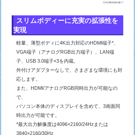
スリムボディーに充実の拡張性を
実現
軽量、薄型ボディに4K出力対応のHDMI端子*、
VGA端子（アナログRGB出力端子）、LAN端
子、USB 3.0端子×3を内蔵。
外付けアダプターなしで、さまざまな環境にも対
応します。
また、HDMI/アナログRGB同時出力が可能なの
で、
パソコン本体のディスプレイを含めて、3画面同
時出力が可能です。
*最大出力解像度は4096×2160/24Hzまたは
3840×2160/30Hz