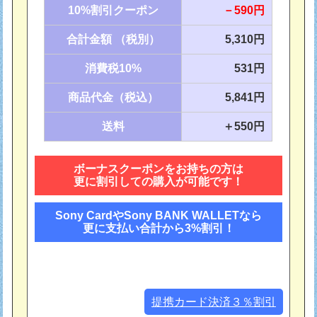
10%割引クーポン
－590円
合計金額 （税別）
5,310円
消費税10%
531円
商品代金（税込）
5,841円
送料
＋550円
ボーナスクーポンをお持ちの方は
更に割引しての購入が可能です！
Sony CardやSony BANK WALLETなら
更に支払い合計から3%割引！
提携カード決済３％割引