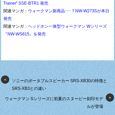
Trainer” SSE-BTR1 発売
関連マンガ：
ウォークマン新商品･･･？NW-W273Sが本日
発売
関連マンガ：
ヘッドホン一体型ウォークマン Wシリーズ
『NW-WS615』を発売
«
ソニーのポータブルスピーカー SRS-XB30の特徴と
SRS-XB3との違い
»
ウォークマン Sシリーズに初夏のスヌーピー刻印モデ
ルが登場