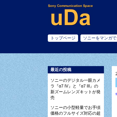
トップページ
ソニーをマンガで
最近の投稿
ソニーのデジタル一眼カメ
ラ『α7 IV』と『α7 III』の
新ズームレンズキットが発
売
ソニーの小型軽量でお手頃
価格のフルサイズ対応の超