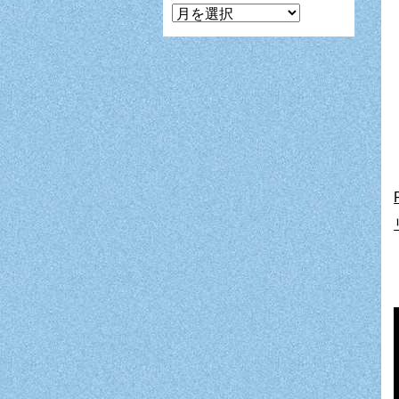
マ
ン
ガ
月
別
表
示