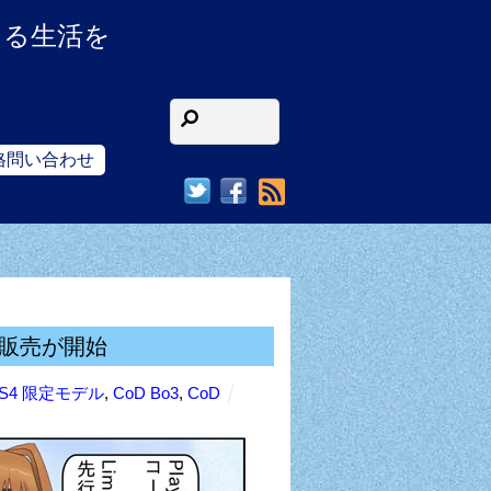
ある生活を
格問い合わせ
RSS
予約販売が開始
S4 限定モデル
,
CoD Bo3
,
CoD