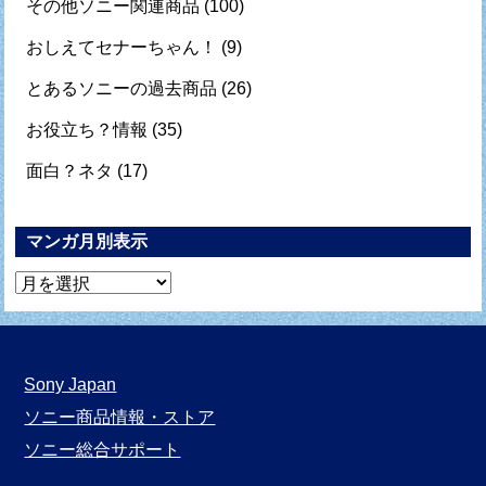
その他ソニー関連商品
(100)
おしえてセナーちゃん！
(9)
とあるソニーの過去商品
(26)
お役立ち？情報
(35)
面白？ネタ
(17)
マンガ月別表示
マ
ン
ガ
月
Sony Japan
別
ソニー商品情報・ストア
表
ソニー総合サポート
示