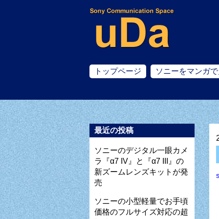
トップページ
ソニーをマンガで
最近の投稿
ソニーのデジタル一眼カメ
ラ『α7 IV』と『α7 III』の
新ズームレンズキットが発
売
ソニーの小型軽量でお手頃
価格のフルサイズ対応の超