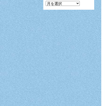
マ
ン
ガ
月
別
表
示