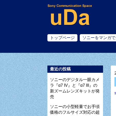
トップページ
ソニーをマンガで
最近の投稿
ソニーのデジタル一眼カメ
ラ『α7 IV』と『α7 III』の
新ズームレンズキットが発
売
ソニーの小型軽量でお手頃
価格のフルサイズ対応の超