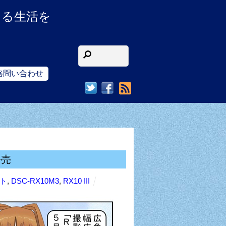
ある生活を
格問い合わせ
RSS
発売
ト
,
DSC-RX10M3
,
RX10 III