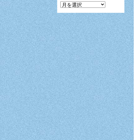
マ
ン
ガ
月
別
表
示