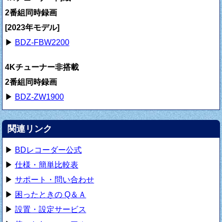
2番組同時録画
[2023年モデル]
▶
BDZ-FBW2200
4Kチューナー非搭載
2番組同時録画
▶
BDZ-ZW1900
関連リンク
▶
BDレコーダー公式
▶
仕様・簡単比較表
▶
サポート・問い合わせ
▶
困ったときの Q＆Ａ
▶
設置・設定サービス