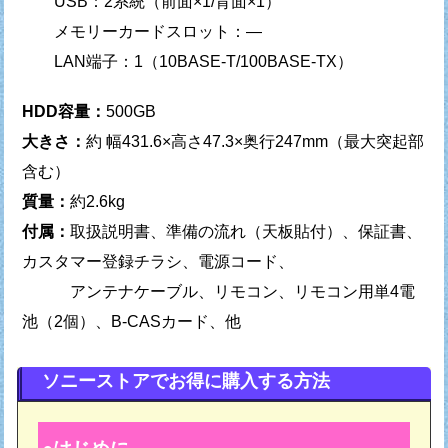
USB：2系統（前面×1/背面×1）
メモリーカードスロット：—
LAN端子：1（10BASE-T/100BASE-TX）
HDD容量：
500GB
大きさ：
約 幅431.6×高さ47.3×奥行247mm（最大突起部
含む）
質量：
約2.6kg
付属：
取扱説明書、準備の流れ（天板貼付）、保証書、
カスタマー登録チラシ、電源コード、
アンテナケーブル、リモコン、リモコン用単4電
池（2個）、B-CASカード、他
ソニーストアでお得に購入する方法