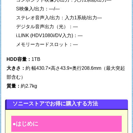
S映像入/出力：—/—
ステレオ音声入/出力：入力1系統/出力—
デジタル音声出力（光）：—
i.LINK (HDV1080i/DV入力)：—
メモリーカードスロット：—
HDD容量：
1TB
大きさ：
約 幅430.7×高さ43.9×奥行208.6mm（最大突起
部含む）
質量：
約2.7kg
ソニーストアでお得に購入する方法
はじめに