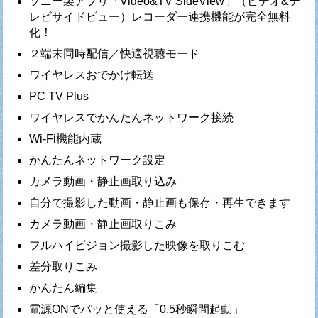
ソニー製アプリ「Video&TV SideView」（ビデオ&テ
レビサイドビュー）レコーダー連携機能が完全無料
化！
２端末同時配信／快適視聴モード
ワイヤレスおでかけ転送
PC TV Plus
ワイヤレスでかんたんネットワーク接続
Wi-Fi機能内蔵
かんたんネットワーク設定
カメラ動画・静止画取り込み
自分で撮影した動画・静止画も保存・再生できます
カメラ動画・静止画取りこみ
フルハイビジョン撮影した映像を取りこむ
差分取りこみ
かんたん編集
電源ONでパッと使える「0.5秒瞬間起動」