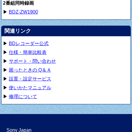
2番組同時録画
▶
BDZ-ZW1900
関連リンク
▶
BDレコーダー公式
▶
仕様・簡単比較表
▶
サポート・問い合わせ
▶
困ったときの Q＆Ａ
▶
設置・設定サービス
▶
使いかたマニュアル
▶
修理について
Sony Japan