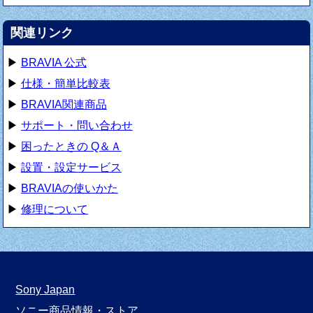
関連リンク
▶
BRAVIA 公式
▶
仕様・簡単比較表
▶
BRAVIA関連商品
▶
サポート・問い合わせ
▶
困ったときの Q＆Ａ
▶
設置・設定サービス
▶
BRAVIAの使いかた
▶
修理について
Sony Japan
ソニー商品情報・ストア