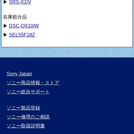
▶
SRS-X1/V
在庫処分品
▶
DSC-QX10/W
▶
SEL55F18Z
Sony Japan
ソニー商品情報・ストア
ソニー総合サポート
ソニー製品登録
ソニー修理のご相談
ソニー取扱説明書