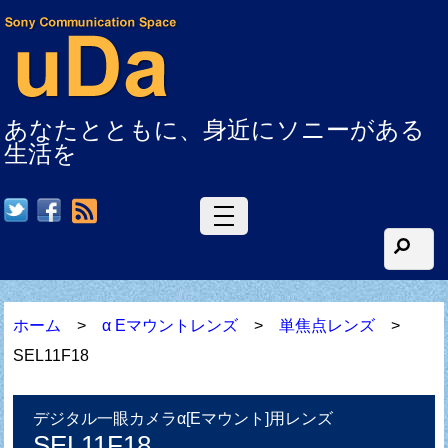
あなたとともに、身近にソニーがある
生活を
RSS
ホーム
>
α Eマウントレンズ
>
単焦点レンズ
>
SEL11F18
デジタル一眼カメラα[Eマウント]用レンズ
SEL11F18