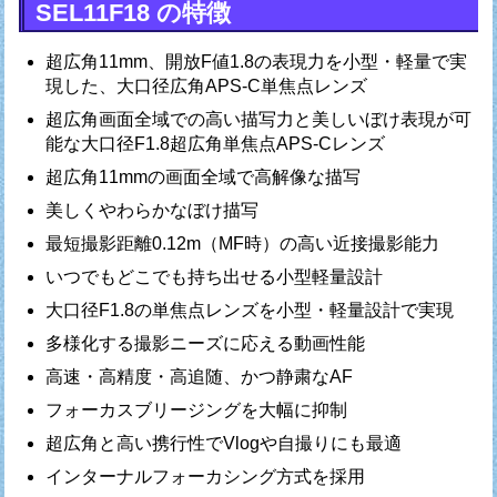
SEL11F18 の特徴
超広角11mm、開放F値1.8の表現力を小型・軽量で実
現した、大口径広角APS-C単焦点レンズ
超広角画面全域での高い描写力と美しいぼけ表現が可
能な大口径F1.8超広角単焦点APS-Cレンズ
超広角11mmの画面全域で高解像な描写
美しくやわらかなぼけ描写
最短撮影距離0.12m（MF時）の高い近接撮影能力
いつでもどこでも持ち出せる小型軽量設計
大口径F1.8の単焦点レンズを小型・軽量設計で実現
多様化する撮影ニーズに応える動画性能
高速・高精度・高追随、かつ静粛なAF
フォーカスブリージングを大幅に抑制
超広角と高い携行性でVlogや自撮りにも最適
インターナルフォーカシング方式を採用