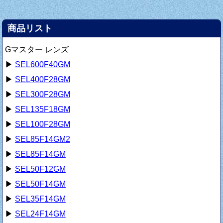
商品リスト
Gマスター レンズ
▶
SEL600F40GM
▶
SEL400F28GM
▶
SEL300F28GM
▶
SEL135F18GM
▶
SEL100F28GM
▶
SEL85F14GM2
▶
SEL85F14GM
▶
SEL50F12GM
▶
SEL50F14GM
▶
SEL35F14GM
▶
SEL24F14GM