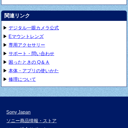
関連リンク
▶
デジタル一眼カメラ公式
▶
Eマウントレンズ
▶
専用アクセサリー
▶
サポート・問い合わせ
▶
困ったときの Q＆Ａ
▶
本体・アプリの使いかた
▶
修理について
Sony Japan
ソニー商品情報・ストア