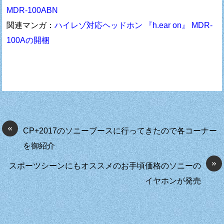
MDR-100ABN
関連マンガ：
ハイレゾ対応ヘッドホン 『h.ear on』 MDR-
100Aの開梱
«
CP+2017のソニーブースに行ってきたので各コーナー
を御紹介
»
スポーツシーンにもオススメのお手頃価格のソニーの
イヤホンが発売