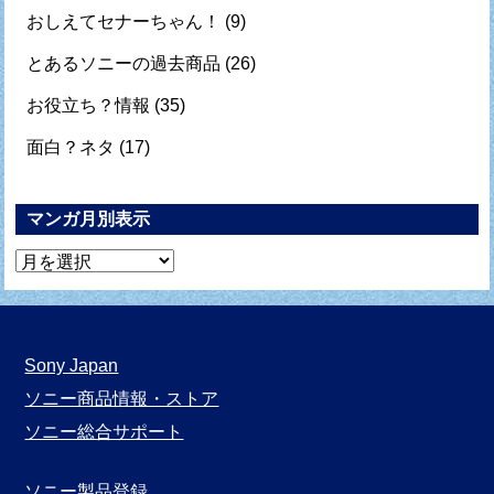
おしえてセナーちゃん！
(9)
とあるソニーの過去商品
(26)
お役立ち？情報
(35)
面白？ネタ
(17)
マンガ月別表示
マ
ン
ガ
月
Sony Japan
別
ソニー商品情報・ストア
表
ソニー総合サポート
示
ソニー製品登録