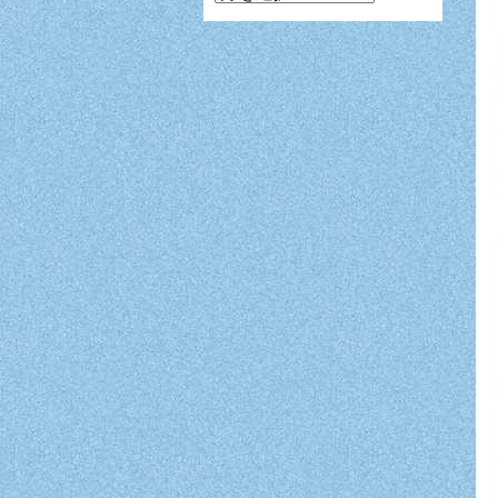
ン
ガ
月
別
表
示