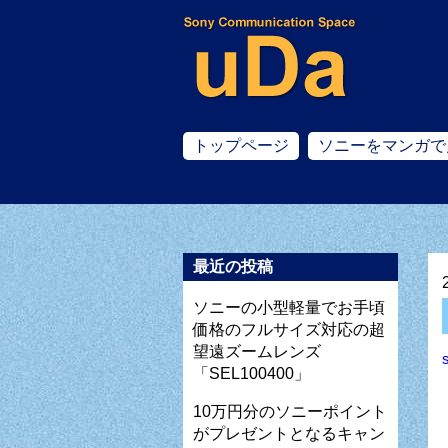
トップページ
ソニーをマンガで
最近の投稿
ソニーの小型軽量でお手頃
価格のフルサイズ対応の超
望遠ズームレンズ
「SEL100400」
10万円分のソニーポイント
がプレゼントとなるキャン