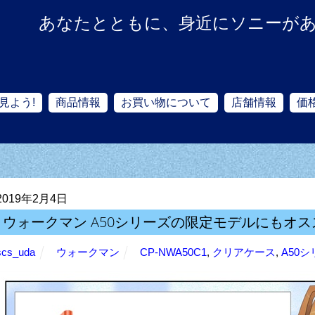
あなたとともに、身近にソニーが
見よう!
商品情報
お買い物について
店舗情報
価
2019年2月4日
ウォークマン A50シリーズの限定モデルにもオ
scs_uda
ウォークマン
CP-NWA50C1
,
クリアケース
,
A50