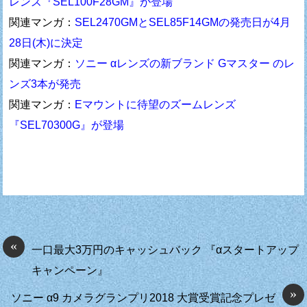
レンズ『SEL100F28GM』が登場
関連マンガ：
SEL2470GMとSEL85F14GMの発売日が4月
28日(木)に決定
関連マンガ：
ソニー αレンズの新ブランド Gマスター のレ
ンズ3本が発売
関連マンガ：
Eマウントに待望のズームレンズ
『SEL70300G』が登場
«
一口最大3万円のキャッシュバック 『αスタートアップ
キャンペーン』
»
ソニー α9 カメラグランプリ2018 大賞受賞記念プレゼ