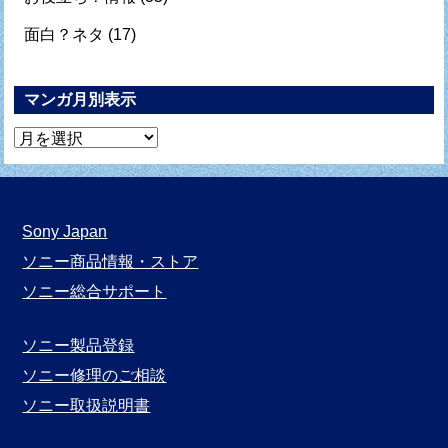
面白？ネタ
(17)
マンガ月別表示
マ
ン
ガ
月
Sony Japan
別
ソニー商品情報・ストア
表
ソニー総合サポート
示
ソニー製品登録
ソニー修理のご相談
ソニー取扱説明書