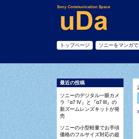
トップページ
ソニーをマンガで
最近の投稿
ソニーのデジタル一眼カメ
ラ『α7 IV』と『α7 III』の
新ズームレンズキットが発
売
ソニーの小型軽量でお手頃
価格のフルサイズ対応の超