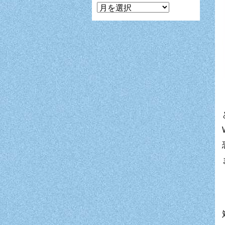
マ
ン
ガ
月
別
表
示