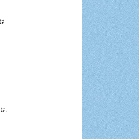
合は
報は、