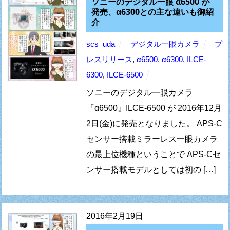
ソニーのデジタル一眼 α6500 が
発売、α6300との主な違いも御紹
介
scs_uda
デジタル一眼カメラ
プ
レスリリース
,
α6500
,
α6300
,
ILCE-
6300
,
ILCE-6500
ソニーのデジタル一眼カメラ
『α6500』ILCE-6500 が 2016年12月
2日(金)に発売となりました。 APS-C
センサー搭載ミラーレス一眼カメラ
の最上位機種ということで APS-Cセ
ンサー搭載モデルとしては初の […]
2016年2月19日