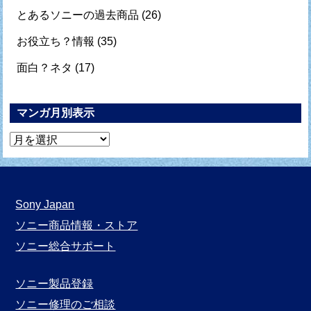
とあるソニーの過去商品
(26)
お役立ち？情報
(35)
面白？ネタ
(17)
マンガ月別表示
マ
ン
ガ
月
Sony Japan
別
ソニー商品情報・ストア
表
ソニー総合サポート
示
ソニー製品登録
ソニー修理のご相談