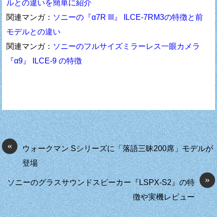
ルとの違いを簡単に紹介
関連マンガ：
ソニーの『α7R III』 ILCE-7RM3の特徴と前
モデルとの違い
関連マンガ：
ソニーのフルサイズミラーレス一眼カメラ
『α9』 ILCE-9 の特徴
«
ウォークマン Sシリーズに「落語三昧200席」モデルが
登場
»
ソニーのグラスサウンドスピーカー『LSPX-S2』の特
徴や実機レビュー