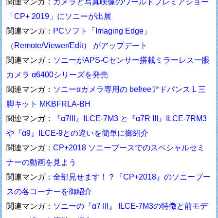
関連マンガ：
カメラと写真映像のワールドプレミアショー
「CP+ 2019」にソニーが出展
関連マンガ：
PCソフト「Imaging Edge」
（Remote/Viewer/Edit） がアップデート
関連マンガ：
ソニーがAPS-Cセンサー搭載ミラーレス一眼
カメラ α6400シリーズを発売
関連マンガ：
ソニーαカメラ専用の befreeアドバンス L 三
脚キット MKBFRLA-BH
関連マンガ：
『α7III』ILCE-7M3 と『α7R III』ILCE-7RM3
や『α9』ILCE-9との違いを簡単に御紹介
関連マンガ：
CP+2018 ソニーブースでのスペシャルセミ
ナーの動画を見よう
関連マンガ：
全部見せます！？『CP+2018』のソニーブー
スの各コーナーを御紹介
関連マンガ：
ソニーの『α7 III』 ILCE-7M3の特徴と前モデ