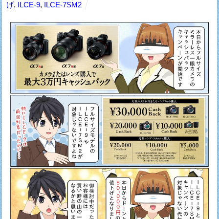
げ
,
ILCE-9
,
ILCE-7SM2