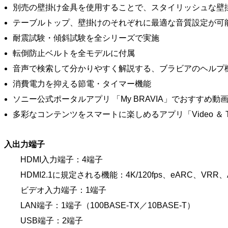
別売の壁掛け金具を使用することで、スタイリッシュな壁
テーブルトップ、壁掛けのそれぞれに最適な音質設定が可
耐震試験・傾斜試験を全シリーズで実施
転倒防止ベルトを全モデルに付属
音声で検索して分かりやすく解説する、ブラビアのヘルプ
消費電力を抑える節電・タイマー機能
ソニー公式ポータルアプリ 「My BRAVIA」でおすすめ
多彩なコンテンツをスマートに楽しめるアプリ「Video ＆ TV 
入出力端子
HDMI入力端子：4端子
HDMI2.1に規定される機能：4K/120fps、eARC、VRR、
ビデオ入力端子：1端子
LAN端子：1端子（100BASE-TX／10BASE-T）
USB端子：2端子