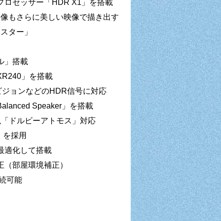
ロセッサー「HDR X1」を搭載
映像もさらに美しい映像で描き出す
マスター」
ル」搭載
R240」を搭載
ビジョンなどのHDR信号に対応
ced Speaker」を搭載
現「ドルビーアトモス」対応
ー」を採用
に最適化して搭載
正（部屋環境補正）
接続可能