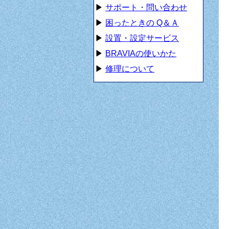
▶
サポート・問い合わせ
▶
困ったときの Q＆Ａ
▶
設置・設定サービス
▶
BRAVIAの使いかた
▶
修理について