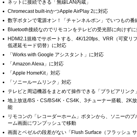
ネットに接続できる「無線LAN内蔵」
Chromecast built-inかつApple AirPlay 2に対応
数字ボタンで電源オン！「チャンネルポン」でいつもの番
Bluetooth接続なのでリモコンをテレビの受光部に向けず
HDMI2.1規格でサポートする、4K/120fps、VRR（可
低遅延モード切替）に対応
「Works with Google アシスタント」に対応
「Amazon Alexa」に対応
「Apple HomeKit」対応
「ソニールームリンク」対応
テレビと周辺機器をまとめて操作できる「ブラビアリンク
地上放送/BS・CS/BS4K・CS4K、3チューナー搭載、2
能
リモコンの「レコーダーホーム」ボタンから、ソニーのブ
ーム画面にワンプッシュで移動
画面とベゼルの段差がない「Flush Surface（フラッシュ