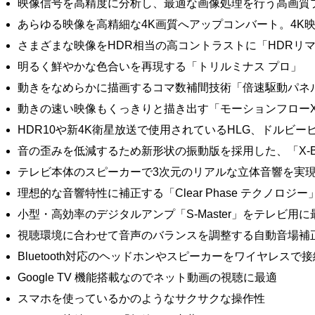
映像信号を高精度に分析し、最適な画像処理を行う高画質プ
あらゆる映像を高精細な4K画質へアップコンバート。4K
さまざまな映像をHDR相当の高コントラストに「HDRリ
明るく鮮やかな色合いを再現する「トリルミナス プロ」
動きをなめらかに描画するコマ数補間技術「倍速駆動パネ
動きの速い映像もくっきりと描き出す「モーションフローX
HDR10や新4K衛星放送で使用されているHLG、ドルビー
音の歪みを低減するため新形状の振動版を採用した、「X-Balan
テレビ本体のスピーカーで3次元のリアルな立体音響を実
理想的な音響特性に補正する「Clear Phase テクノロジ
小型・高効率のデジタルアンプ「S-Master」をテレビ用
視聴環境に合わせて音声のバランスを調整する自動音場補
Bluetooth対応のヘッドホンやスピーカーをワイヤレスで
Google TV 機能搭載なのでネット動画の視聴に最適
スマホを使っているかのようなサクサクな操作性