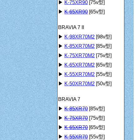
▶
K-75XR90
[75v型]
▶
K-65XR90
[65v型]
BRAVIA 7 II
▶
K-98XR70M2
[98v型]
▶
K-85XR70M2
[85v型]
▶
K-75XR70M2
[75v型]
▶
K-65XR70M2
[65v型]
▶
K-55XR70M2
[55v型]
▶
K-50XR70M2
[50v型]
BRAVIA 7
▶
K-85XR70
[85v型]
▶
K-75XR70
[75v型]
▶
K-65XR70
[65v型]
▶
K-55XR70
[55v型]