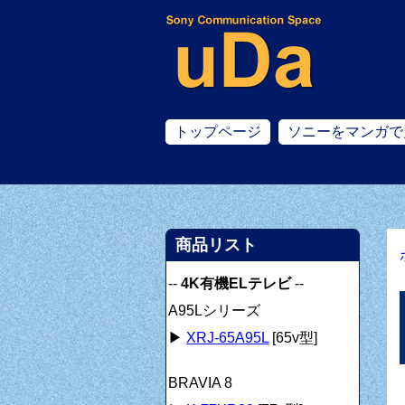
トップページ
ソニーをマンガで
商品リスト
--
4K有機ELテレビ
--
A95Lシリーズ
▶
XRJ-65A95L
[65v型]
BRAVIA 8