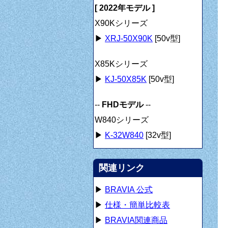
[ 2022年モデル ]
X90Kシリーズ
▶
XRJ-50X90K
[50v型]
X85Kシリーズ
▶
KJ-50X85K
[50v型]
--
FHDモデル
--
W840シリーズ
▶
K-32W840
[32v型]
関連リンク
▶
BRAVIA 公式
▶
仕様・簡単比較表
▶
BRAVIA関連商品