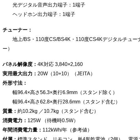
光デジタル音声出力端子：1端子
ヘッドホン出力端子：1端子
チューナー：
地上/BS・110度CS/BS4K・110度CS4Kデジタルチュ
ー）
パネル解像度：
4K対応 3,840×2,160
実用最大出力：
20W（10+10）（JEITA）
外形寸法：
幅96.4×高さ56.3×奥行6.9mm（スタンド除く）
幅96.4×高さ62.8×奥行28.6mm（スタンド含む）
質量：
約10.2kg ／10.7kg（スタンド含む）
消費電力：
125W （待機時0.5W）
年間消費電力量：
112kWh/年（参考値）
付属：
標準スタンド、リモコン、単4形乾電池（2個）、電源