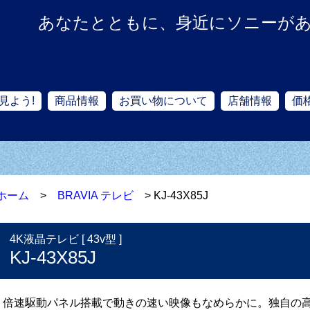
あなたとともに、身近にソニーが
見よう!
商品情報
お買い物について
店舗情報
価
ホーム
>
BRAVIA テレビ
> KJ-43X85J
4K液晶テレビ [ 43v型 ]
KJ-43X85J
倍速駆動パネル搭載で動きの速い映像もなめらかに。独自の