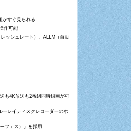
組がすぐ見られる
に操作可能
変リフレッシュレート）、ALLM（自動
」
K放送も4K放送も2番組同時録画が可
ルーレイディスクレコーダーのホ
 サーフェス）」を採用