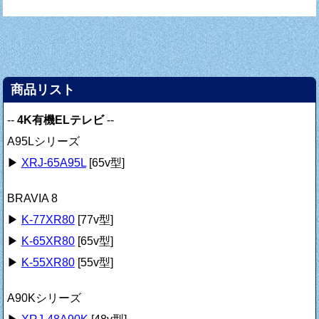
商品リスト
--
4K有機ELテレビ
--
A95Lシリーズ
▶
XRJ-65A95L
[65v型]
BRAVIA 8
▶
K-77XR80
[77v型]
▶
K-65XR80
[65v型]
▶
K-55XR80
[55v型]
A90Kシリーズ