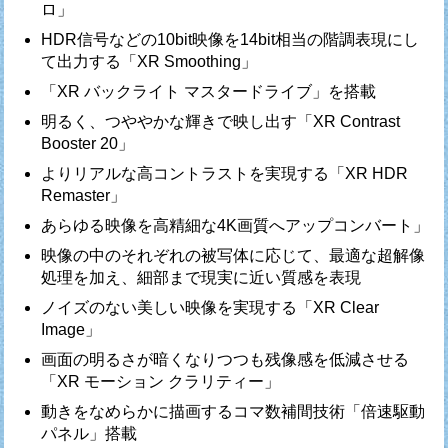
ロ」
HDR信号などの10bit映像を14bit相当の階調表現にし
て出力する「XR Smoothing」
「XR バックライト マスタードライブ」を搭載
明るく、つややかな輝きで映し出す「XR Contrast
Booster 20」
よりリアルな高コントラストを実現する「XR HDR
Remaster」
あらゆる映像を高精細な4K画質へアップコンバート」
映像の中のそれぞれの被写体に応じて、最適な超解像
処理を加え、細部まで現実に近い質感を表現
ノイズのない美しい映像を実現する「XR Clear
Image」
画面の明るさが暗くなりつつも残像感を低減させる
「XR モーション クラリティー」
動きをなめらかに描画するコマ数補間技術「倍速駆動
パネル」搭載