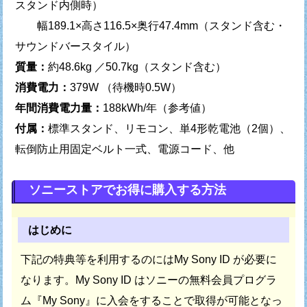
スタンド内側時）
幅189.1×高さ116.5×奥行47.4mm（スタンド含む・
サウンドバースタイル）
質量：
約48.6kg ／50.7kg（スタンド含む）
消費電力：
379W （待機時0.5W）
年間消費電力量：
188kWh/年（参考値）
付属：
標準スタンド、リモコン、単4形乾電池（2個）、
転倒防止用固定ベルト一式、電源コード、他
ソニーストアでお得に購入する方法
はじめに
下記の特典等を利用するのにはMy Sony ID が必要に
なります。
My Sony ID はソニーの無料会員プログラ
ム『My Sony』に
入会をすることで取得が可能となっ