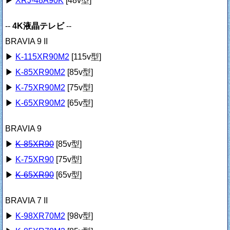
▶
XRJ-48A90K
[48v型]
--
4K液晶テレビ
--
BRAVIA 9 II
▶
K-115XR90M2
[115v型]
▶
K-85XR90M2
[85v型]
▶
K-75XR90M2
[75v型]
▶
K-65XR90M2
[65v型]
BRAVIA 9
▶
K-85XR90
[85v型]
▶
K-75XR90
[75v型]
▶
K-65XR90
[65v型]
BRAVIA 7 II
▶
K-98XR70M2
[98v型]