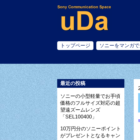
トップページ
ソニーをマンガで
最近の投稿
ソニーの小型軽量でお手頃
価格のフルサイズ対応の超
望遠ズームレンズ
「SEL100400」
10万円分のソニーポイント
がプレゼントとなるキャン