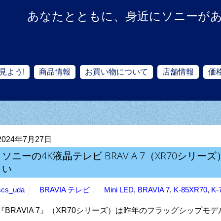
あなたとともに、身近にソニーが
見よう!
商品情報
お買い物について
店舗情報
価
2024年7月27日
ソニーの4K液晶テレビ BRAVIA 7（XR70シ
い
scs_uda
BRAVIA テレビ
Mini LED
,
BRAVIA 7
,
K-85XR70
,
K-
『BRAVIA 7』（XR70シリーズ）は昨年のフラッグシップモ