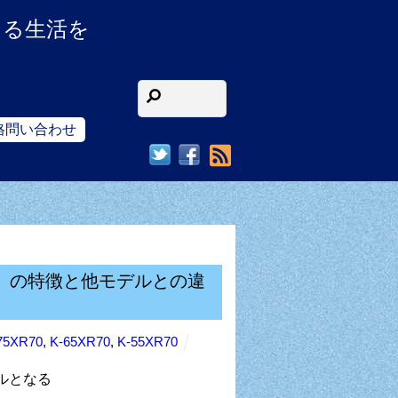
ある生活を
格問い合わせ
RSS
リーズ）の特徴と他モデルとの違
75XR70
,
K-65XR70
,
K-55XR70
デルとなる