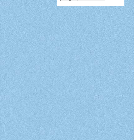
ン
ガ
月
別
表
示