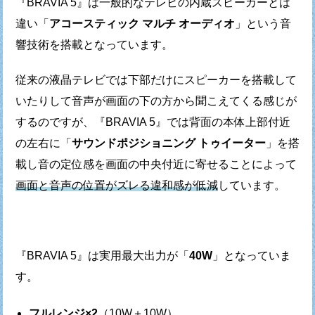
『BRAVIA 5』は一般的なテレビの内蔵スピーカーとは
違い
「
アコースティック マルチ オーディオ
」という
音
響技術を搭載となっています。
従来の液晶テレビでは下部だけにスピーカーを搭載して
いたりして
音声が画面の下の方から聞こえてくる感じが
するのですが、
『BRAVIA 5』では背面の本体上部付近
の左右に
「
サウンドポジショニング トゥイーター
」を搭
載し
音の定位感を画面の中央付近に寄せることによって
画面と音声の位置がズレる違和感が低減
しています。
『BRAVIA 5』は実用最大出力が「
40W
」となっていま
す。
フルレンジ×2
（10W＋10W）