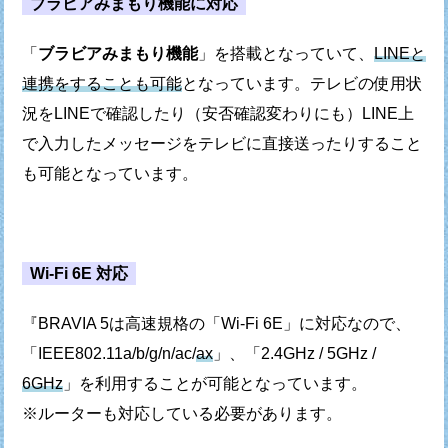
ブラビアみまもり機能に対応
「
ブラビアみまもり機能
」を搭載となっていて、
LINEと
連携をすることも可能
となっています。
テレビの使用状
況をLINEで確認したり（安否確認変わりにも）
LINE上
で入力したメッセージをテレビに直接
送ったりすること
も可能となっています。
Wi-Fi 6E 対応
『BRAVIA 5は高速規格の「Wi-Fi 6E」に対応なので、
「IEEE802.11a/b/g/n/ac/
ax
」、「2.4GHz / 5GHz /
6GHz
」を
利用することが可能となっています。
※ルーターも対応している必要があります。