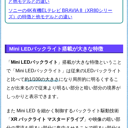
と他モデルとの違い
ソニーの4K有機ELテレビ BRAVIA 8（XR80シリー
ズ）の特徴と他モデルとの違い
Mini LEDバックライト搭載が大きな特徴
「
Mini LEDバックライト
」搭載が大きな特徴ということ
で
「Mini LEDバックライト」は従来のLEDバックライト
と比べて
約1/100の大きさ
になり局所的に明るくするこ
とが出来るので
従来より明るい部分と暗い部分の境界が
しっかりと表示できます。
また Mini LED を細かく制御するバックライト駆動技術
「
XR バックライト マスタードライブ
」や
映像の暗い部
分の電流を明るい部分に集中させることで
明るい部分は