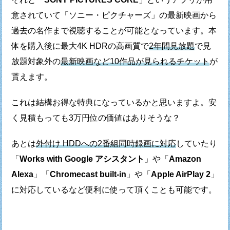
意されていて
「ソニー・ピクチャーズ」の最新映画から
過去の名作まで
視聴することが可能となっています。
本
体を購入後に最大4K HDRの高画質で
2年間見放題
で
見
放題対象外の
最新映画など10作品が見られるチケット
が
貰えます。
これは結構お得な特典になっているかと思いますよ。
安
く見積もっても3万円位の価値はありそうな？
あとは
外付け HDDへの2番組同時録画に対応
していたり
「
Works with Google アシスタント
」や「
Amazon
Alexa
」
「
Chromecast built-in
」や「
Apple AirPlay 2
」
に
対応しているなど便利に使って頂くことも可能です。