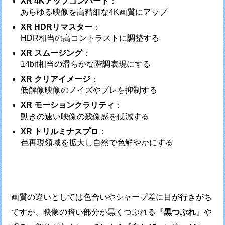
XR 4Kアップコンバート
：
あらゆる映像を高精細な4K画質にアップ
XR HDRリマスター
：
HDR相当の高コントラストに調整する
XR スムージング
：
14bit相当の滑らかな階調表現にする
XR クリアイメージ
：
低解像映像のノイズやブレを抑制する
XR モーションクラリティ
：
動きの速い映像の残像感を低減する
XR トリルミナスプロ
：
色再現領域を拡大し自然で色鮮やかにする
画質の違いとしては色合いやシャープ差に目が行きがち
ですが、
映像の暗い部分が黒くつぶれる『
黒つぶれ
』や