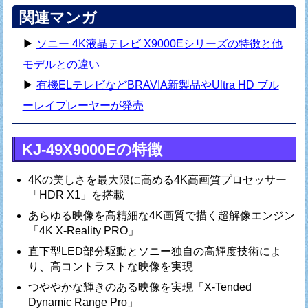
関連マンガ
▶
ソニー 4K液晶テレビ X9000Eシリーズの特徴と他
モデルとの違い
▶
有機ELテレビなどBRAVIA新製品やUltra HD ブル
ーレイプレーヤーが発売
KJ-49X9000Eの特徴
4Kの美しさを最大限に高める4K高画質プロセッサー
「HDR X1」を搭載
あらゆる映像を高精細な4K画質で描く超解像エンジン
「4K X-Reality PRO」
直下型LED部分駆動とソニー独自の高輝度技術によ
り、高コントラストな映像を実現
つややかな輝きのある映像を実現「X-Tended
Dynamic Range Pro」