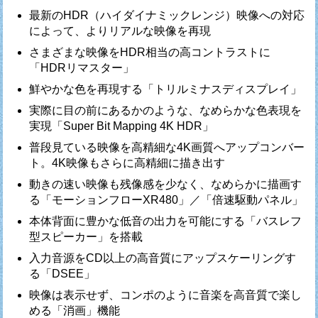
最新のHDR（ハイダイナミックレンジ）映像への対応
によって、よりリアルな映像を再現
さまざまな映像をHDR相当の高コントラストに
「HDRリマスター」
鮮やかな色を再現する「トリルミナスディスプレイ」
実際に目の前にあるかのような、なめらかな色表現を
実現「Super Bit Mapping 4K HDR」
普段見ている映像を高精細な4K画質へアップコンバー
ト。4K映像もさらに高精細に描き出す
動きの速い映像も残像感を少なく、なめらかに描画す
る「モーションフローXR480」／「倍速駆動パネル」
本体背面に豊かな低音の出力を可能にする「バスレフ
型スピーカー」を搭載
入力音源をCD以上の高音質にアップスケーリングす
る「DSEE」
映像は表示せず、コンポのように音楽を高音質で楽し
める「消画」機能