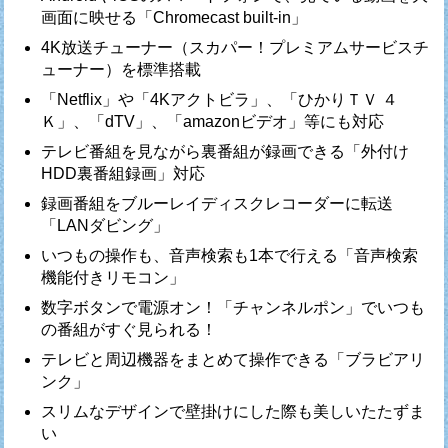
画面に映せる「Chromecast built-in」
4K放送チューナー（スカパー！プレミアムサービスチ
ューナー）を標準搭載
「Netflix」や「4Kアクトビラ」、「ひかりＴＶ ４
Ｋ」、「dTV」、「amazonビデオ」等にも対応
テレビ番組を見ながら裏番組が録画できる「外付け
HDD裏番組録画」対応
録画番組をブルーレイディスクレコーダーに転送
「LANダビング」
いつもの操作も、音声検索も1本で行える「音声検索
機能付きリモコン」
数字ボタンで電源オン！「チャンネルポン」でいつも
の番組がすぐ見られる！
テレビと周辺機器をまとめて操作できる「ブラビアリ
ンク」
スリムなデザインで壁掛けにした際も美しいたたずま
い