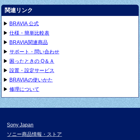
関連リンク
▶
BRAVIA 公式
▶
仕様・簡単比較表
▶
BRAVIA関連商品
▶
サポート・問い合わせ
▶
困ったときの Q＆Ａ
▶
設置・設定サービス
▶
BRAVIAの使いかた
▶
修理について
Sony Japan
ソニー商品情報・ストア