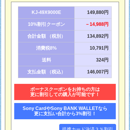
KJ-49X9000E
149,880円
10%割引クーポン
－14,988円
合計金額 （税別）
134,892円
消費税8%
10,791円
送料
324円
支払金額 （税込）
146,007円
ボーナスクーポンをお持ちの方は
更に割引しての購入が可能です！
Sony CardやSony BANK WALLETなら
更に支払い合計から3%割引！
提携カード決済３％割引