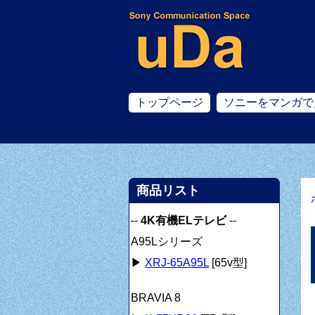
トップページ
ソニーをマンガで
商品リスト
--
4K有機ELテレビ
--
A95Lシリーズ
▶
XRJ-65A95L
[65v型]
BRAVIA 8