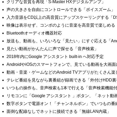
クリアな音質を再現「S-Master HXデジタルアンプ」
声の大きさを自由にコントロールできる「ボイスズーム」
入力音源をCD以上の高音質にアップスケーリングする「D
映像は表示せず、コンポのように音楽を高音質で楽しめる
Bluetoothオーディオ機器対応
放送も、動画も、いろいろな「見たい」にすぐ応える「Andro
見たい動画がかんたんに声で探せる「音声検索」
2018年内にGoogle アシスタント built-in へ対応予定
AndroidやiOSのスマートフォンで、見ている動画を大画面に映せる「
動画・音楽・ゲームなどのAndroid TVアプリがたくさん楽しめ
テレビ番組を見ながら裏番組が録画できる「外付けHDD裏
いつもの操作も、音声検索も1本で行える「音声検索機能
リモコンに「Google アシスタント 」ボタン、「ネット
数字ボタンで電源オン！「チャンネルポン」でいつもの番
面倒な配線なしでネットに接続できる「無線LAN内蔵」