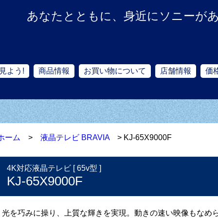
あなたとともに、身近にソニーが
見よう!
商品情報
お買い物について
店舗情報
価
ホーム
>
液晶テレビ BRAVIA
> KJ-65X9000F
4K対応液晶テレビ [ 65v型 ]
KJ-65X9000F
光を巧みに操り、上質な輝きを実現。動きの速い映像もなめ