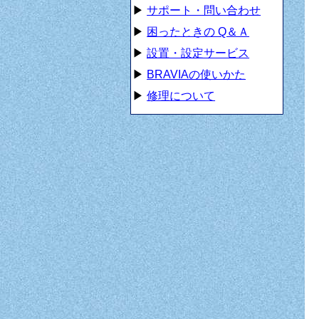
▶
サポート・問い合わせ
▶
困ったときの Q＆Ａ
▶
設置・設定サービス
▶
BRAVIAの使いかた
▶
修理について