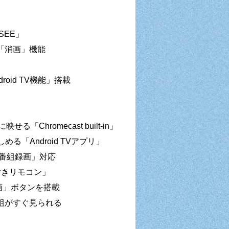
SEE」
「消画」機能
id TV機能」搭載
Chromecast built-in」
る「Android TVアプリ」
番組録画」対応
付きリモコン」
動画」ボタンを搭載
組がすぐ見られる