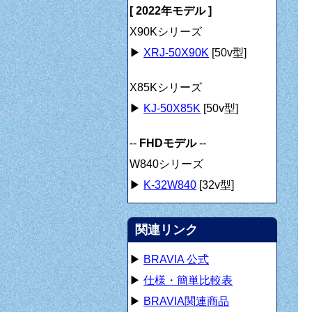
[ 2022年モデル ]
X90Kシリーズ
▶
XRJ-50X90K
[50v型]
X85Kシリーズ
▶
KJ-50X85K
[50v型]
--
FHDモデル
--
W840シリーズ
▶
K-32W840
[32v型]
関連リンク
▶
BRAVIA 公式
▶
仕様・簡単比較表
▶
BRAVIA関連商品