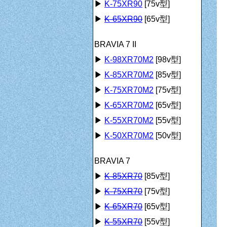
▶
K-75XR90
[75v型]
▶
K-65XR90
[65v型]
BRAVIA 7 II
▶
K-98XR70M2
[98v型]
▶
K-85XR70M2
[85v型]
▶
K-75XR70M2
[75v型]
▶
K-65XR70M2
[65v型]
▶
K-55XR70M2
[55v型]
▶
K-50XR70M2
[50v型]
BRAVIA 7
▶
K-85XR70
[85v型]
▶
K-75XR70
[75v型]
▶
K-65XR70
[65v型]
▶
K-55XR70
[55v型]