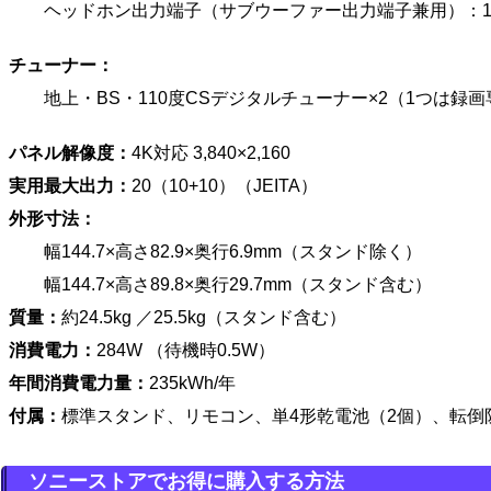
ヘッドホン出力端子（サブウーファー出力端子兼用）：1
チューナー：
地上・BS・110度CSデジタルチューナー×2（1つは録
パネル解像度：
4K対応 3,840×2,160
実用最大出力：
20（10+10）（JEITA）
外形寸法：
幅144.7×高さ82.9×奥行6.9mm（スタンド除く）
幅144.7×高さ89.8×奥行29.7mm（スタンド含む）
質量：
約24.5kg ／25.5kg（スタンド含む）
消費電力：
284W （待機時0.5W）
年間消費電力量：
235kWh/年
付属：
標準スタンド、リモコン、単4形乾電池（2個）、転倒
ソニーストアでお得に購入する方法