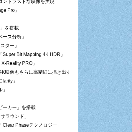
コントラストな映像を実現
e Pro」
e」を搭載
ベース分析」
マスター」
it Mapping 4K HDR」
ality PRO」
4K映像もさらに高精細に描き出す
rity」
ル」
ピーカー」を搭載
トサラウンド」
ar Phaseテクノロジー」