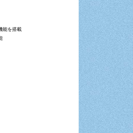
」
機能を搭載
能