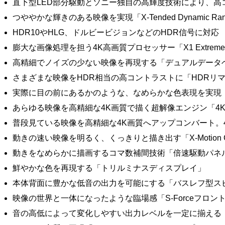
直下型LED部分駆動とソニー独自の高輝度技術により、高
つややかな輝きのある映像を実現「X-Tended Dynamic Rang
HDR10やHLG、ドルビービジョンなどのHDR信号に対応
膨大な画像処理を担う4K高画質プロセッサー「X1 Extrem
高精細でノイズの少ない映像を再現する「デュアルデータ
さまざまな映像をHDR相当の高コントラストに「HDRリ
実際に目の前にあるかのような、なめらかな色表現を実現「Super B
あらゆる映像を高精細な4K画質で描く超解像エンジン「4K X-Re
普段見ている映像を高精細な4K画質へアップコンバート。
動きの速い映像を明るく、くっきりと描き出す「X-Motion Cla
動きをなめらかに描画するコマ数補間技術「倍速駆動パネ
鮮やかな色を再現する「トリルミナスディスプレイ」
本体背面に豊かな低音の出力を可能にする「バスレフ型ス
映像の世界と一体になったような臨場感「S-Forceフロン
音の高低によって変化しやすい出力レベルを一定に揃える「Cle