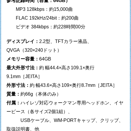
参考記録時間（容量：64GB）
MP3 128kbps：約15,000曲
FLAC 192kHz/24bit：約200曲
ビデオ 384kbps：約228時間00分
ディスプレイ：
2.2型、TFTカラー液晶、
QVGA（320×240ドット）
メモリー容量：
64GB
最大外形寸法：
約 幅44.4×高さ109.1×奥行
9.1mm［JEITA］
外形寸法：
約 幅43.6×高さ109×奥行8.7mm［JEITA］
質量：
約66g（本体のみ）
付属：
ハイレゾ対応ウォークマン専用ヘッドホン、イヤ
ーピース（各サイズ2個1組）、
USBケーブル、WM-PORTキャップ、クリップ、
取扱説明書、他