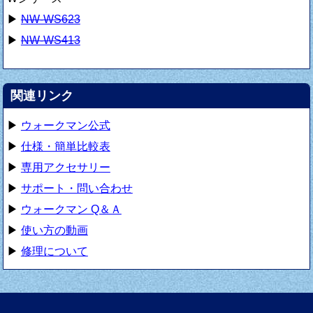
▶
NW-WS623
▶
NW-WS413
関連リンク
▶
ウォークマン公式
▶
仕様・簡単比較表
▶
専用アクセサリー
▶
サポート・問い合わせ
▶
ウォークマン Q＆Ａ
▶
使い方の動画
▶
修理について