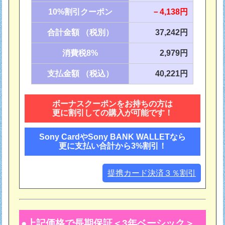
10%割引クーポン
－4,138円
合計金額 （税別）
37,242円
消費税8%
2,979円
支払金額 （税込）
40,221円
ボーナスクーポンをお持ちの方は
更に割引しての購入が可能です！
Sony CardやSony BANK WALLETなら
更に支払い合計から3%割引！
提携カード決済３％割引
上記価格で長期保証＜3年ベーシック＞