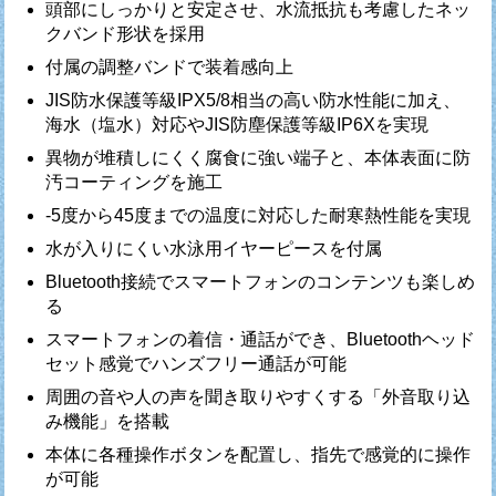
頭部にしっかりと安定させ、水流抵抗も考慮したネッ
クバンド形状を採用
付属の調整バンドで装着感向上
JIS防水保護等級IPX5/8相当の高い防水性能に加え、
海水（塩水）対応やJIS防塵保護等級IP6Xを実現
異物が堆積しにくく腐食に強い端子と、本体表面に防
汚コーティングを施工
-5度から45度までの温度に対応した耐寒熱性能を実現
水が入りにくい水泳用イヤーピースを付属
Bluetooth接続でスマートフォンのコンテンツも楽しめ
る
スマートフォンの着信・通話ができ、Bluetoothヘッド
セット感覚でハンズフリー通話が可能
周囲の音や人の声を聞き取りやすくする「外音取り込
み機能」を搭載
本体に各種操作ボタンを配置し、指先で感覚的に操作
が可能