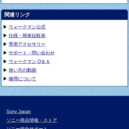
関連リンク
▶
ウォークマン公式
▶
仕様・簡単比較表
▶
専用アクセサリー
▶
サポート・問い合わせ
▶
ウォークマン Q＆Ａ
▶
使い方の動画
▶
修理について
Sony Japan
ソニー商品情報・ストア
ソニー総合サポート