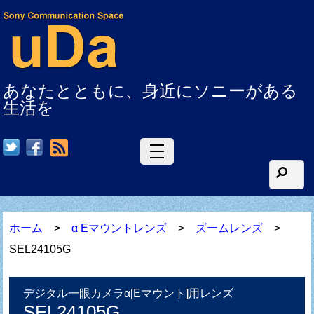
あなたとともに、身近にソニーがある
生活を
RSS
ホーム
>
α Eマウントレンズ
>
ズームレンズ
>
SEL24105G
デジタル一眼カメラα[Eマウント]用レンズ
SEL24105G