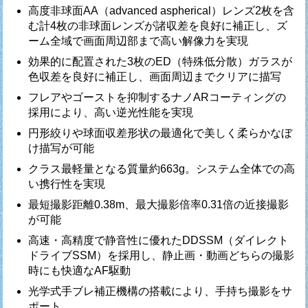
高度非球面AA（advanced aspherical）レンズ2枚を含
む計4枚の非球面レンズが諸収差を良好に補正し、ズ
ーム全域で画面周辺部まで高い解像力を実現
効果的に配置された3枚のED（特殊低分散）ガラスが
色収差を良好に補正し、画面周辺までクリアに描写
フレアやゴーストを抑制するナノARコーティングの
採用により、高い逆光性能を実現
円形絞りや球面収差形状の最適化で美しく柔らかなぼ
け描写が可能
クラス最軽量となる質量約663g。システム全体での高
い携行性を実現
最短撮影距離0.38m、最大撮影倍率0.31倍の近接撮影
が可能
高速・高精度で静音性に優れたDDSSM（ダイレクト
ドライブSSM）を採用し、静止画・動画どちらの撮影
時にも快適なAF駆動
光学式手ブレ補正機構の搭載により、手持ち撮影をサ
ポート