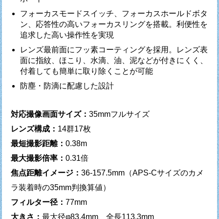
フォーカスモードスイッチ、フォーカスホールドボタ
ン、応答性の高いフォーカスリングを搭載。利便性を
追求した高い操作性を実現
レンズ最前面にフッ素コーティングを採用。レンズ表
面に指紋、ほこり、水滴、油、泥などが付きにくく、
付着しても簡単に取り除くことが可能
防塵・防滴に配慮した設計
対応撮像画面サイズ：
35mmフルサイズ
レンズ構成：
14群17枚
最短撮影距離：
0.38m
最大撮影倍率：
0.31倍
焦点距離イメージ：
36-157.5mm（APS-Cサイズのカメ
ラ装着時の35mm判換算値）
フィルター径：
77mm
大きさ：
最大径φ83.4mm、全長113.3mm