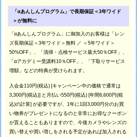
「αあんしんプログラム」で長期保証＜3年ワイド
＞が無料に
「αあんしんプログラム」に御加入のお客様は
「レン
ズ長期保証＜3年ワイド＞無料 ／ ＜5年ワイド＞
50%OFF」、
「清掃・点検サービス最大50％OFF」、
「αアカデミー受講料10％OFF」、
「下取りサービス
増額」などの特典が受けられます。
入会金110円(税込) [キャンペーン中の価格で通常は
3,300円(税込)] と
月払い550円(税込) [年間6,600円(税
込)の計算] が必要ですが、
1年に1回3,000円分のお買
い物券がプレゼントになるのと
非常にお得なクーポン
が貰えることもありますので、
今後カメラやレンズの
買い替えや買い増しをされる予定があれば
加入される