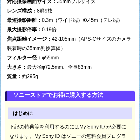
対応撮像画面サイズ：
35mmフルサイズ
レンズ構成：
8群9枚
最短撮影距離：
0.3m（ワイド端）/0.45m（テレ端）
最大撮影倍率：
0.19倍
焦点距離イメージ：
42-105mm（APS-Cサイズのカメラ
装着時の35mm判換算値）
フィルター径：
φ55mm
大きさ：
最大径φ72.5mm、全長83mm
質量：
約295g
ソニーストアでお得に購入する方法
はじめに
下記の特典等を利用するのにはMy Sony ID が必要に
なります。
My Sony ID はソニーの無料会員プログラ