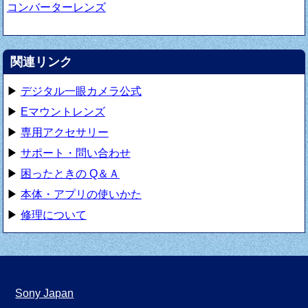
コンバーターレンズ
関連リンク
▶
デジタル一眼カメラ公式
▶
Eマウントレンズ
▶
専用アクセサリー
▶
サポート・問い合わせ
▶
困ったときの Q＆Ａ
▶
本体・アプリの使いかた
▶
修理について
Sony Japan