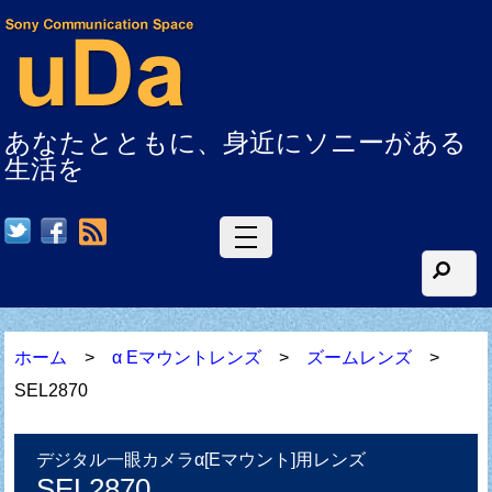
あなたとともに、身近にソニーがある
生活を
RSS
ホーム
>
α Eマウントレンズ
>
ズームレンズ
>
SEL2870
デジタル一眼カメラα[Eマウント]用レンズ
SEL2870