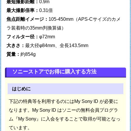
最短撮影距離：
0.9m
最大撮影倍率：
0.31倍
焦点距離イメージ：
105-450mm（APS-Cサイズのカメ
ラ装着時の35mm判換算値）
フィルター径：
φ72mm
大きさ：
最大径φ84mm、全長143.5mm
質量：
約854g
ソニーストアでお得に購入する方法
はじめに
下記の特典等を利用するのにはMy Sony ID が必要に
なります。
My Sony ID はソニーの無料会員プログラ
ム『My Sony』に
入会をすることで取得が可能となっ
ています。