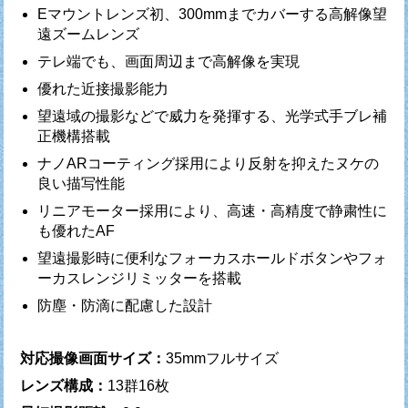
Eマウントレンズ初、300mmまでカバーする高解像望
遠ズームレンズ
テレ端でも、画面周辺まで高解像を実現
優れた近接撮影能力
望遠域の撮影などで威力を発揮する、光学式手ブレ補
正機構搭載
ナノARコーティング採用により反射を抑えたヌケの
良い描写性能
リニアモーター採用により、高速・高精度で静粛性に
も優れたAF
望遠撮影時に便利なフォーカスホールドボタンやフォ
ーカスレンジリミッターを搭載
防塵・防滴に配慮した設計
対応撮像画面サイズ：
35mmフルサイズ
レンズ構成：
13群16枚