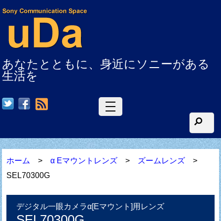
あなたとともに、身近にソニーがある
生活を
RSS
ホーム
>
α Eマウントレンズ
>
ズームレンズ
>
SEL70300G
デジタル一眼カメラα[Eマウント]用レンズ
SEL70300G