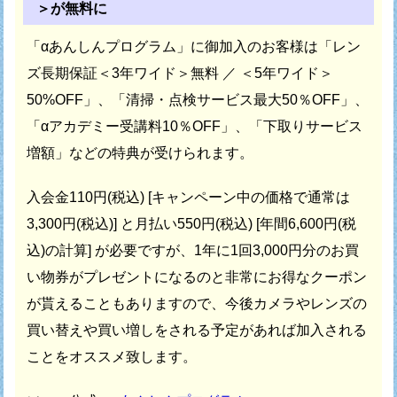
＞が無料に
「αあんしんプログラム」に御加入のお客様は
「レン
ズ長期保証＜3年ワイド＞無料 ／ ＜5年ワイド＞
50%OFF」、
「清掃・点検サービス最大50％OFF」、
「αアカデミー受講料10％OFF」、
「下取りサービス
増額」などの特典が受けられます。
入会金110円(税込) [キャンペーン中の価格で通常は
3,300円(税込)] と
月払い550円(税込) [年間6,600円(税
込)の計算] が必要ですが、
1年に1回3,000円分のお買
い物券がプレゼントになるのと
非常にお得なクーポン
が貰えることもありますので、
今後カメラやレンズの
買い替えや買い増しをされる予定があれば
加入される
ことをオススメ致します。