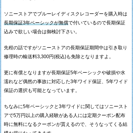
ソニーストアでブルーレイディスクレコーダーを購入時は
長期保証3年ベーシックが無償
で付いているので
長期保証
込みで欲しい場合は御検討下さい。
先程の話ですがソニーストアの長期保証期間中は
引き取り
修理時の輸送料3,300円(税込)も免除となりますよ。
更に有償となりますが長期保証5年ベーシックや
破損や水
濡れなど偶然の事故に対応した
3年ワイド保証、5年ワイド
保証の選択も可能となっています。
ちなみに5年ベーシックと3年ワイドに関しては
ソニースト
アで5万円以上の購入経験がある人には
定期クーポン配布
時に無料になるクーポンが貰えるので、
そうなってくる結