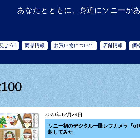
あなたとともに、身近にソニーが
見よう!
商品情報
お買い物について
店舗情報
価
α100
2023年12月24日
ソニー初のデジタル一眼レフカメラ『α1
封してみた