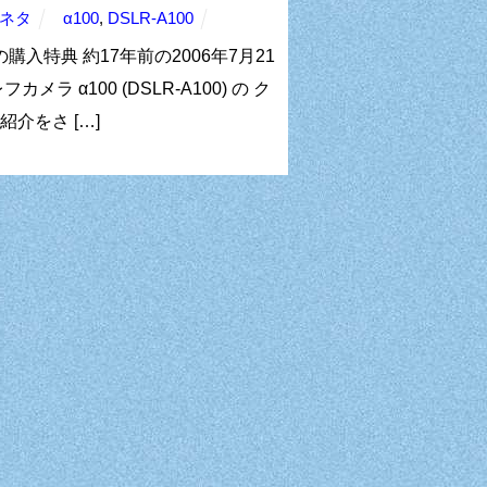
ネタ
α100
,
DSLR-A100
購入特典 約17年前の2006年7月21
 α100 (DSLR-A100) の ク
介をさ […]