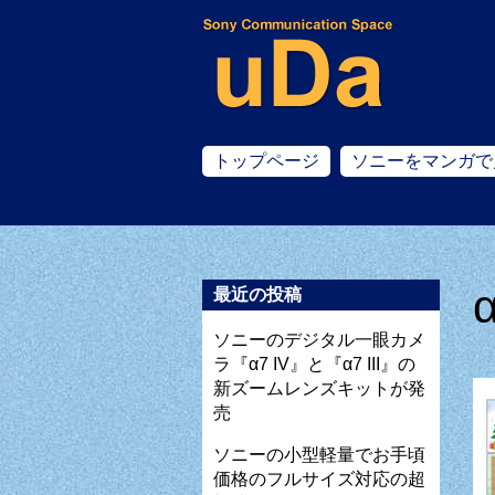
トップページ
ソニーをマンガで
最近の投稿
ソニーのデジタル一眼カメ
ラ『α7 IV』と『α7 III』の
新ズームレンズキットが発
売
ソニーの小型軽量でお手頃
価格のフルサイズ対応の超