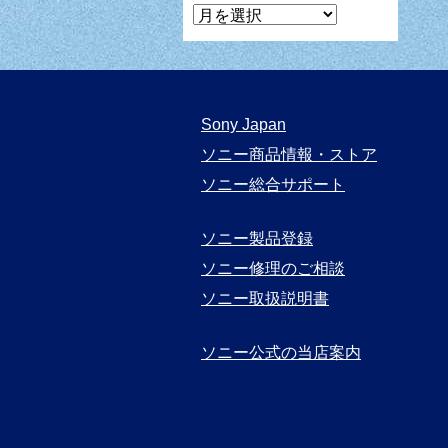
マ
ン
ガ
月
Sony Japan
別
ソニー商品情報・ストア
表
ソニー総合サポート
示
ソニー製品登録
ソニー修理のご相談
ソニー取扱説明書
ソニー公式の当店案内