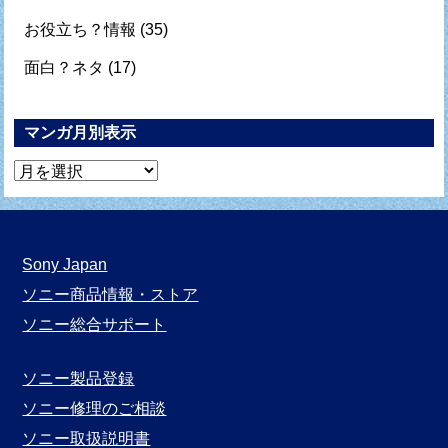
お役立ち？情報
(35)
面白？ネタ
(17)
マンガ月別表示
マ
ン
ガ
月
Sony Japan
別
ソニー商品情報・ストア
表
ソニー総合サポート
示
ソニー製品登録
ソニー修理のご相談
ソニー取扱説明書