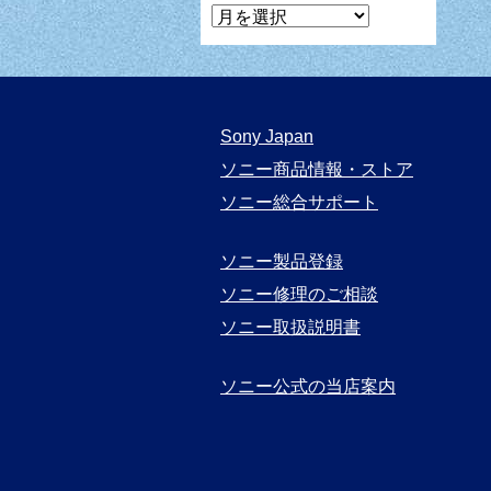
マ
ン
ガ
月
Sony Japan
別
ソニー商品情報・ストア
表
ソニー総合サポート
示
ソニー製品登録
ソニー修理のご相談
ソニー取扱説明書
ソニー公式の当店案内