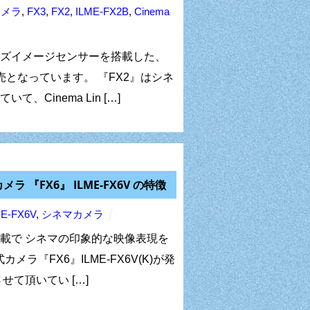
カメラ
,
FX3
,
FX2
,
ILME-FX2B
,
Cinema
ズイメージセンサーを搭載した、
が発売となっています。 『FX2』はシネ
Cinema Lin […]
メラ 『FX6』 ILME-FX6V の特徴
ME-FX6V
,
シネマカメラ
載で シネマの印象的な映像表現を
式カメラ『FX6』ILME-FX6V(K)が発
て頂いてい […]