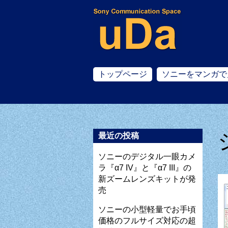
トップページ
ソニーをマンガで
最近の投稿
ソニーのデジタル一眼カメ
ラ『α7 IV』と『α7 III』の
新ズームレンズキットが発
売
ソニーの小型軽量でお手頃
価格のフルサイズ対応の超