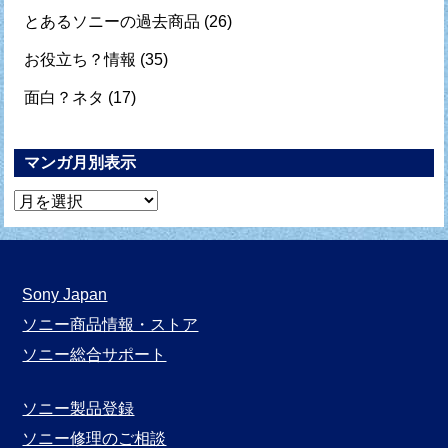
とあるソニーの過去商品
(26)
お役立ち？情報
(35)
面白？ネタ
(17)
マンガ月別表示
マ
ン
ガ
月
Sony Japan
別
ソニー商品情報・ストア
表
ソニー総合サポート
示
ソニー製品登録
ソニー修理のご相談