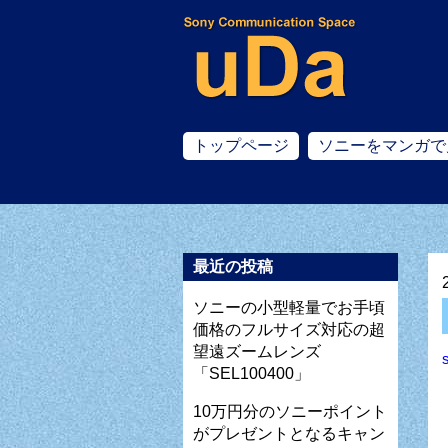
トップページ
ソニーをマンガで
最近の投稿
ソニーの小型軽量でお手頃
価格のフルサイズ対応の超
望遠ズームレンズ
「SEL100400」
10万円分のソニーポイント
がプレゼントとなるキャン