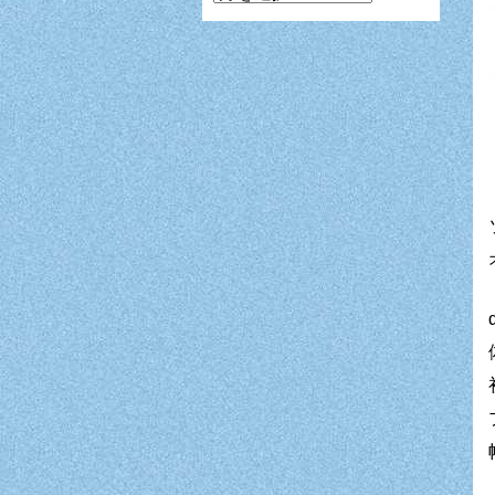
ン
ガ
月
別
表
示