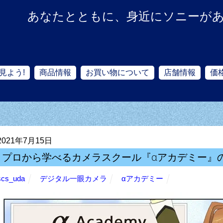
あなたとともに、身近にソニーが
見よう!
商品情報
お買い物について
店舗情報
価
2021年7月15日
プロから学べるカメラスクール『αアカデミー』
scs_uda
デジタル一眼カメラ
αアカデミー