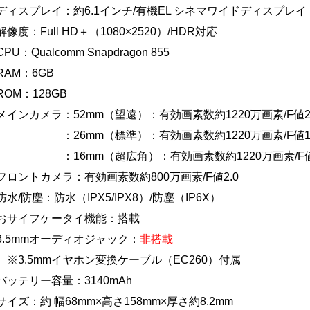
ディスプレイ：約6.1インチ/有機EL シネマワイドディスプレイ
解像度：Full HD＋（1080×2520）/HDR対応
CPU：Qualcomm Snapdragon 855
RAM：6GB
ROM：128GB
メインカメラ：52mm（望遠）：有効画素数約1220万画素/F値2
：26mm（標準）：有効画素数約1220万画素/F値1.
：16mm（超広角）：有効画素数約1220万画素/F値2
フロントカメラ：有効画素数約800万画素/F値2.0
防水/防塵：防水（IPX5/IPX8）/防塵（IP6X）
おサイフケータイ機能：搭載
3.5mmオーディオジャック：
非搭載
※3.5mmイヤホン変換ケーブル（EC260）付属
バッテリー容量：3140mAh
サイズ：約 幅68mm×高さ158mm×厚さ約8.2mm