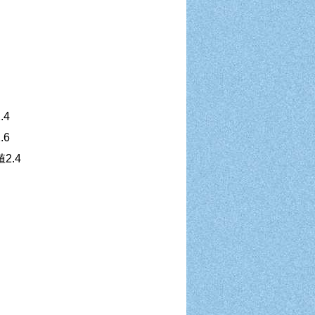
.4
6
.4