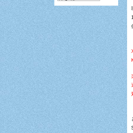
ン
ガ
月
別
表
示