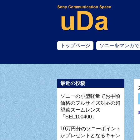
トップページ
ソニーをマンガで
最近の投稿
ソニーの小型軽量でお手頃
価格のフルサイズ対応の超
望遠ズームレンズ
「SEL100400」
10万円分のソニーポイント
がプレゼントとなるキャン