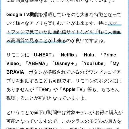
に高画質な映像を楽しむことが可能となっています。
Google TV機能
を搭載しているのも大きな特徴となって
いて
様々なアプリを楽しむことが出来ます。
特に
スマー
トフォンで見ていた動画配信サイトなどを
手軽に大画面
＆高画質で見ることが出来る
のが良いですよね。
リモコンに「
U-NEXT
」「
Netflix
」「
Hulu
」「
Prime
Video
」
「
ABEMA
」「
Disney＋
」「
YouTube
」「
My
BRAVIA
」ボタンが
搭載されているのでワンプシュでア
プリを起動することも可能です。
リモコンのボタンには
ありませんが「
TVer
」や「
Apple TV
」等も、
もちろん
視聴することが可能となっていますよ。
ということで値下げ期間中は対象モデルが
お得に購入が
可能となっていますので、
このクラスのモデルの購入を