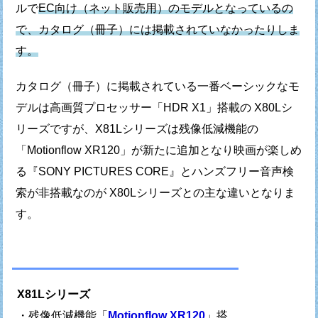
ルで
EC向け（ネット販売用）のモデルとなっているの
で、
カタログ（冊子）には掲載されていなかったりしま
す。
カタログ（冊子）に掲載されている一番ベーシックなモ
デルは
高画質プロセッサー「HDR X1」搭載の X80Lシ
リーズですが、
X81Lシリーズは残像低減機能の
「Motionflow XR120」が新たに追加となり
映画が楽しめ
る『SONY PICTURES CORE』とハンズフリー音声検
索が非搭載なのが
X80Lシリーズとの主な違いとなりま
す。
X81Lシリーズ
・残像低減機能「
Motionflow XR120
」搭