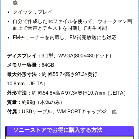
能
クイックリプレイ
自分で作成したlrcファイルを使って、ウォークマン画
面上で音声とテキストを同期して再生可能
FMチューナーを内蔵し、FM補完放送にも対応
ディスプレイ：
3.1型、WVGA(800×480ドット)
メモリー容量：
64GB
最大外形寸法：
約 幅55.7×高さ97.3×奥行
10.8mm［JEITA］
外形寸法：
約 幅54.8×高さ97.3×奥行10.7mm［JEITA］
質量：
約99g（本体のみ）
付属：
USBケーブル、WM-PORTキャップ×2、他
ソニーストアでお得に購入する方法