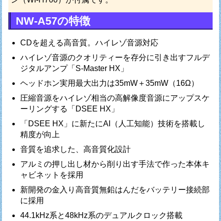
NW-A57の特徴
CDを超える高音質。ハイレゾ音源対応
ハイレゾ音源のクオリティーを存分に引き出すフルデ
ジタルアンプ「S-Master HX」
ヘッドホン実用最大出力は35mW＋35mW（16Ω）
圧縮音源をハイレゾ相当の高解像度音源にアップスケ
ーリングする「DSEE HX」
「DSEE HX」に新たにAI（人工知能）技術を搭載し
精度が向上
音質を追求した、高音質化設計
アルミの押し出し材から削り出す手法で作った本体キ
ャビネットを採用
新開発の金入り高音質無鉛はんだをバッテリー接続部
に採用
44.1kHz系と48kHz系のデュアルクロック搭載