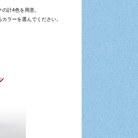
、
クの計4色を用意。
るカラーを選んでください。