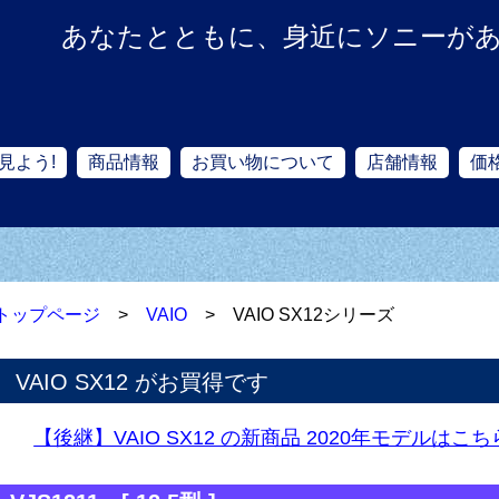
あなたとともに、身近にソニーが
見よう!
商品情報
お買い物について
店舗情報
価
トップページ
>
VAIO
> VAIO SX12シリーズ
VAIO SX12 がお買得です
【後継】VAIO SX12 の新商品 2020年モデルはこ