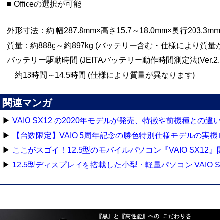
■ Officeの選択が可能
外形寸法：約 幅287.8mm×高さ15.7～18.0mm×奥行203.3m
質量：約888g～約897kg (バッテリー含む・仕様により質量
バッテリー駆動時間 (JEITAバッテリー動作時間測定法(Ver.2.0
約13時間～14.5時間 (仕様により質量が異なります)
関連マンガ
▶
VAIO SX12 の2020年モデルが発売、特徴や前機種との
▶
【台数限定】VAIO 5周年記念の勝色特別仕様モデルの実
▶
ここがスゴイ！12.5型のモバイルパソコン『VAIO SX12
▶
12.5型ディスプレイを搭載した小型・軽量パソコン VAIO S