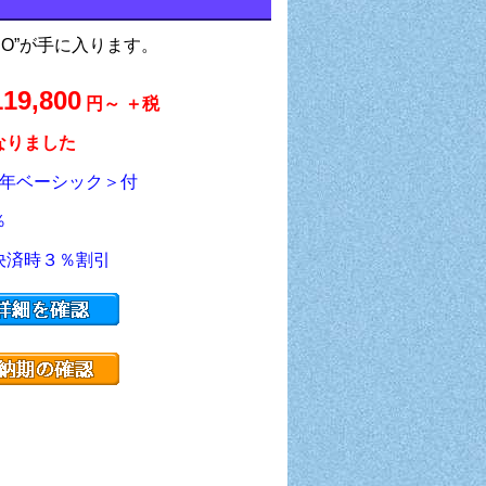
O”が手に入ります。
119,800
円～ ＋税
なりました
3年ベーシック＞付
％
決済時３％割引