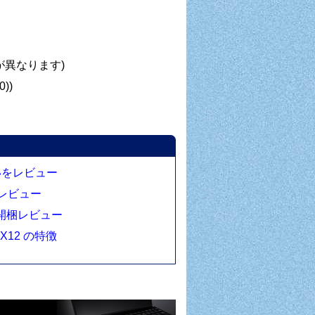
m
が異なります)
))
違いをレビュー
機レビュー
』開梱レビュー
X12 の特徴