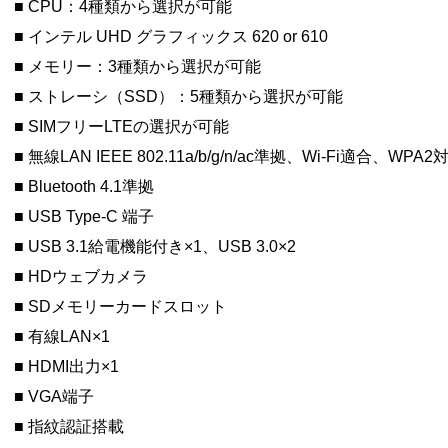
■ CPU：4種類から選択が可能
■ インテル UHD グラフィックス 620 or 610
■ メモリー：3種類から選択が可能
■ ストレーシ（SSD）：5種類から選択が可能
■ SIMフリーLTEの選択が可能
■ 無線LAN IEEE 802.11a/b/g/n/ac準拠、Wi-Fi適合、WPA2
■ Bluetooth 4.1準拠
■ USB Type-C 端子
■ USB 3.1給電機能付き×1、USB 3.0×2
■ HDウェブカメラ
■ SDメモリーカードスロット
■ 有線LAN×1
■ HDMI出力×1
■ VGA端子
■ 指紋認証搭載