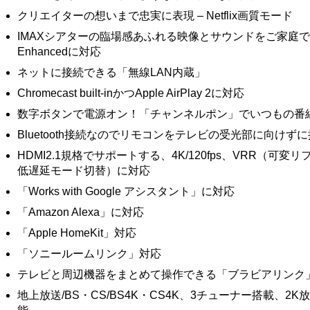
クリエイターの想いまで忠実に表現 – Netflix画質モード
IMAXシアターの臨場感あふれる映像とサウンドをご家庭で
Enhancedに対応
ネットに接続できる「無線LAN内蔵」
Chromecast built-inかつApple AirPlay 2に対応
数字ボタンで電源オン！「チャンネルポン」でいつもの番
Bluetooth接続なのでリモコンをテレビの受光部に向けず
HDMI2.1規格でサポートする、4K/120fps、VRR（可
低遅延モード切替）に対応
「Works with Google アシスタント」に対応
「Amazon Alexa」に対応
「Apple HomeKit」対応
「ソニールームリンク」対応
テレビと周辺機器をまとめて操作できる「ブラビアリンク
地上放送/BS・CS/BS4K・CS4K、3チューナー搭載、2