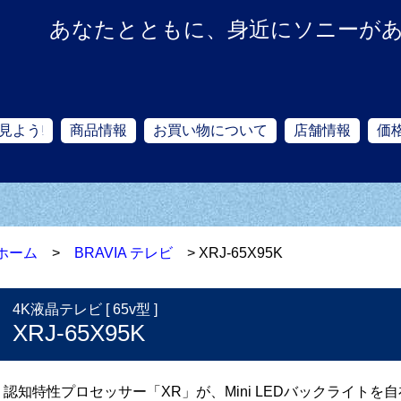
あなたとともに、身近にソニーが
見よう!
商品情報
お買い物について
店舗情報
価
ホーム
>
BRAVIA テレビ
> XRJ-65X95K
4K液晶テレビ [ 65v型 ]
XRJ-65X95K
認知特性プロセッサー「XR」が、Mini LEDバックライト