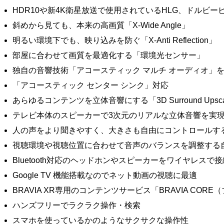
HDR10や新4K衛星放送で使用されているHLG、ドルビー
斜めから見ても、本来の高画質「X-Wide Angle」
明るい環境下でも、映り込みを防ぐ「X-Anti Reflection」
部屋に合わせて画質を最適化する「環境光センサー」
独自の音響技術「アコースティック マルチ オーディオ」
「アコースティック センター シンク」対応
あらゆるコンテンツを立体音響にする「3D Surround Upsca
テレビ本体のスピーカーで3次元のリアルな立体音響を実
人の声をより聞きやすく、大きさも自由にコントロールす
視聴環境や視聴位置に合わせて音声のバランスを調整する
Bluetooth対応のヘッドホンやスピーカーをワイヤレスで
Google TV 機能搭載なのでネット動画の視聴に最適
BRAVIA XR専用のコンテンツサービス「BRAVIA CORE
ハンズフリーでラクラク操作・検索
スマホを使っているかのようなサクサクな操作性