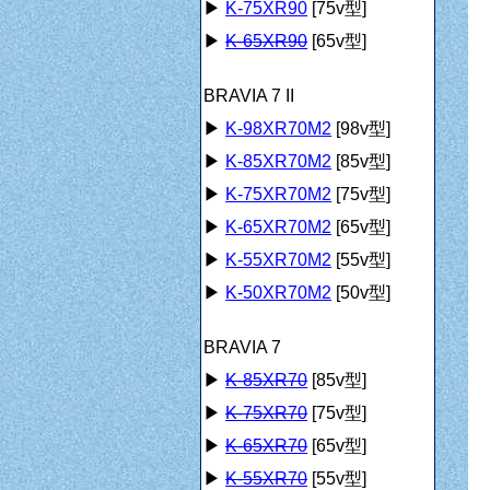
▶
K-75XR90
[75v型]
▶
K-65XR90
[65v型]
BRAVIA 7 II
▶
K-98XR70M2
[98v型]
▶
K-85XR70M2
[85v型]
▶
K-75XR70M2
[75v型]
▶
K-65XR70M2
[65v型]
▶
K-55XR70M2
[55v型]
▶
K-50XR70M2
[50v型]
BRAVIA 7
▶
K-85XR70
[85v型]
▶
K-75XR70
[75v型]
▶
K-65XR70
[65v型]
▶
K-55XR70
[55v型]