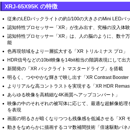
XRJ-65X95K の特徴
従来のLEDバックライトの約1/100の大きさのMini LED
認知特性プロセッサー「XR」が生み出す、究極の没入体
認知特性プロセッサー「XR」は、人の脳のように、数十
能
色再現領域をより一層拡大する「XR トリルミナス プロ」
HDR信号などの10bit映像を14bit相当の階調表現にして出力す
新開発の「XR バックライト マスタードライブ」を搭載
明るく、つややかな輝きで映し出す「XR Contrast Booster 
よりリアルな高コントラストを実現する「XR HDR Remast
あらゆる映像を高精細な4K画質へアップコンバート」
映像の中のそれぞれの被写体に応じて、最適な超解像処理
を表現
画面の明るさが暗くなりつつも残像感を低減させる「XR 
動きをなめらかに描画するコマ数補間技術「倍速駆動パネ