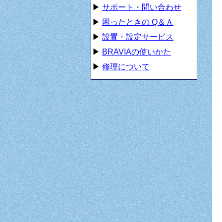
▶
サポート・問い合わせ
▶
困ったときの Q＆Ａ
▶
設置・設定サービス
▶
BRAVIAの使いかた
▶
修理について