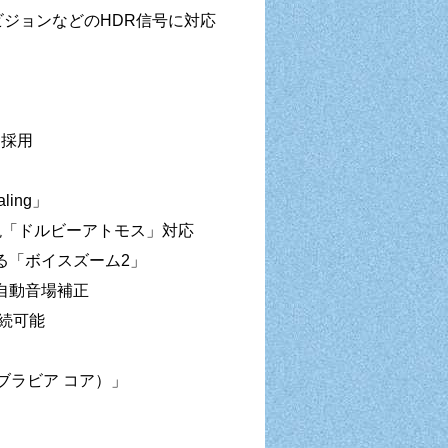
ビジョンなどのHDR信号に対応
を採用
ling」
現「ドルビーアトモス」対応
る「ボイスズーム2」
自動音場補正
接続可能
（ブラビア コア）」