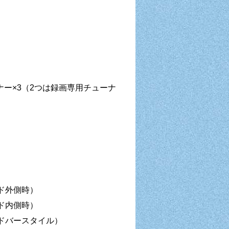
ーナー×3（2つは録画専用チューナ
ンド外側時）
ンド内側時）
ンドバースタイル）