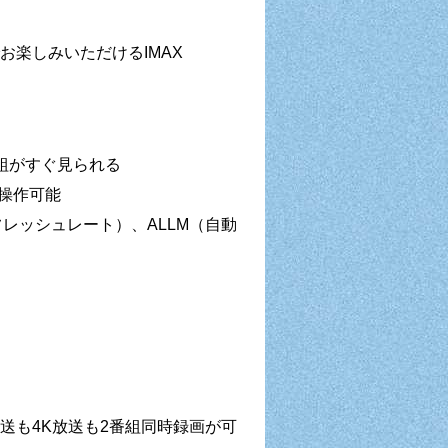
お楽しみいただけるIMAX
組がすぐ見られる
に操作可能
変リフレッシュレート）、ALLM（自動
」
K放送も4K放送も2番組同時録画が可