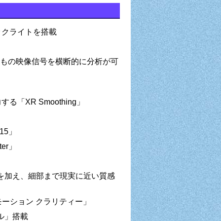
バックライトを搭載
験
万もの映像信号を横断的に分析が可
る「XR Smoothing」
15」
er」
を加え、細部まで現実に近い質感
モーション クラリティー」
ル」搭載