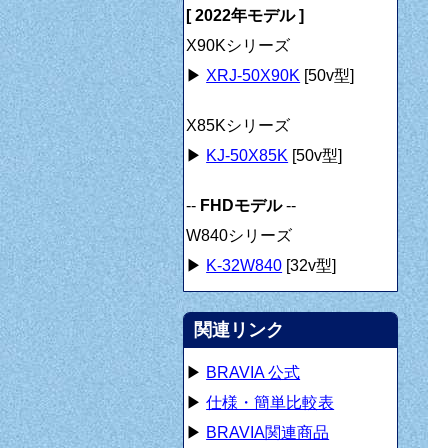
[ 2022年モデル ]
X90Kシリーズ
▶
XRJ-50X90K
[50v型]
X85Kシリーズ
▶
KJ-50X85K
[50v型]
--
FHDモデル
--
W840シリーズ
▶
K-32W840
[32v型]
関連リンク
▶
BRAVIA 公式
▶
仕様・簡単比較表
▶
BRAVIA関連商品