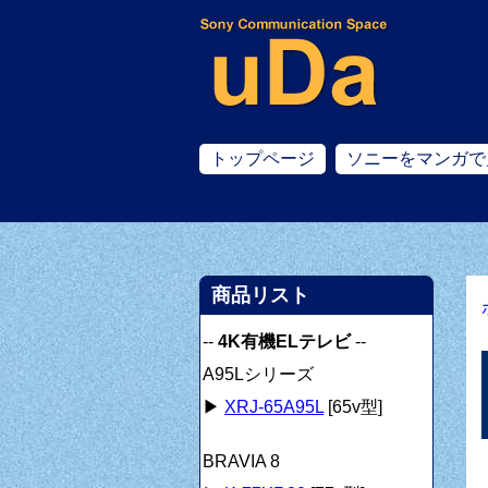
トップページ
ソニーをマンガで
商品リスト
--
4K有機ELテレビ
--
A95Lシリーズ
▶
XRJ-65A95L
[65v型]
BRAVIA 8