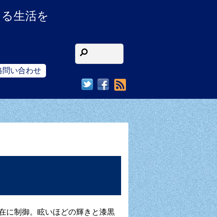
ある生活を
格問い合わせ
RSS
を自在に制御。眩いほどの輝きと漆黒