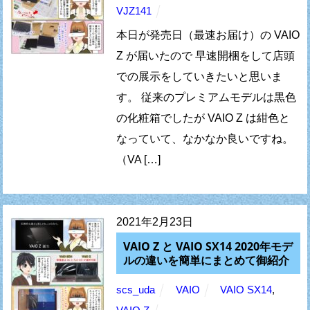
VJZ141
本日が発売日（最速お届け）の VAIO
Z が届いたので 早速開梱をして店頭
での展示をしていきたいと思いま
す。 従来のプレミアムモデルは黒色
の化粧箱でしたが VAIO Z は紺色と
なっていて、なかなか良いですね。
（VA […]
2021年2月23日
VAIO Z と VAIO SX14 2020年モデ
ルの違いを簡単にまとめて御紹介
scs_uda
VAIO
VAIO SX14
,