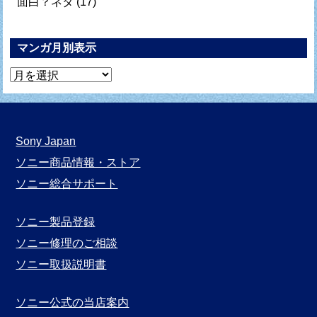
面白？ネタ
(17)
マンガ月別表示
マ
ン
ガ
月
Sony Japan
別
ソニー商品情報・ストア
表
ソニー総合サポート
示
ソニー製品登録
ソニー修理のご相談
ソニー取扱説明書
ソニー公式の当店案内