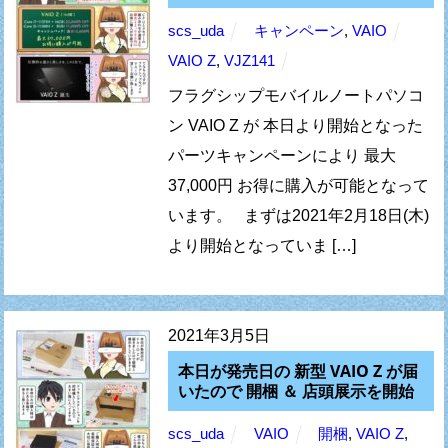
scs_uda
キャンペーン
,
VAIO
VAIO Z
,
VJZ141
フラグシップモバイルノートパソコ
ン VAIO Z が 本日より開始となった
パーツキャンペーンにより 最大
37,000円 お得に購入が可能となって
います。 まずは2021年2月18日(木)
より開始となっていま […]
2021年3月5日
本日が発売日の 新型 VAIO Z が届
いたので 開梱 ＆ 店頭展示を開始
scs_uda
VAIO
開梱
,
VAIO Z
,