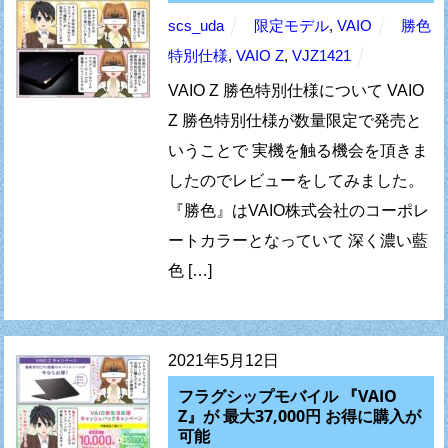
scs_uda
限定モデル
,
VAIO
勝色
特別仕様
,
VAIO Z
,
VJZ1421
VAIO Z 勝色特別仕様について VAIO
Z 勝色特別仕様が数量限定で発売と
いうことで 実機を触る機会を頂きま
したのでレビューをしてみました。
『勝色』はVAIO株式会社のコーポレ
ートカラーとなっていて 深く濃い藍
色 […]
2021年5月12日
フラグシップモバイル 『VAIO
Z』が 最大37,000円 お得に購入が
可能