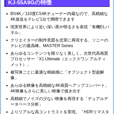
KJ-55A9Gの特徴
BS4K／110度CS4Kチューナー内蔵なので、高精細な
4K放送をテレビ1台で満喫できます
現実世界により近い深い黒や明るさを表現「有機ELパ
ネル」
クリエイターの制作意図を忠実に再現する、ソニーの
テレビの最高峰。MASTER Series
あらゆるコンテンツを限りなく美しく。次世代高画質
プロセッサー「X1 Ultimate（エックスワン アルティ
メット）」
被写体ごとに最適な精細感に「オブジェクト型超解
像」
あらゆる映像を高精細な4K画質へアップコンバート。
4K映像もさらに美しい映像で描き出す
高精細でノイズの少ない映像を再現する「デュアルデ
ータベース分析」
よりリアルな高コントラストを実現。「HDRリマスタ