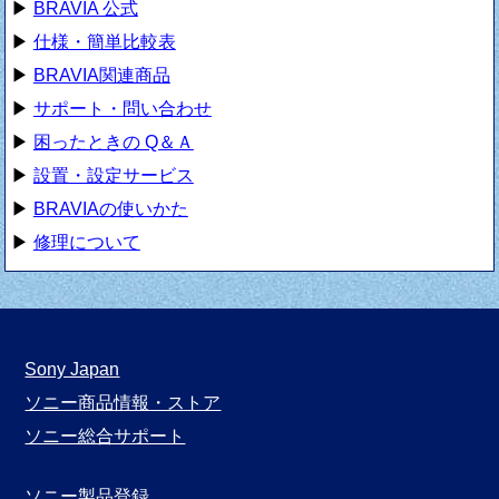
▶
BRAVIA 公式
▶
仕様・簡単比較表
▶
BRAVIA関連商品
▶
サポート・問い合わせ
▶
困ったときの Q＆Ａ
▶
設置・設定サービス
▶
BRAVIAの使いかた
▶
修理について
Sony Japan
ソニー商品情報・ストア
ソニー総合サポート
ソニー製品登録