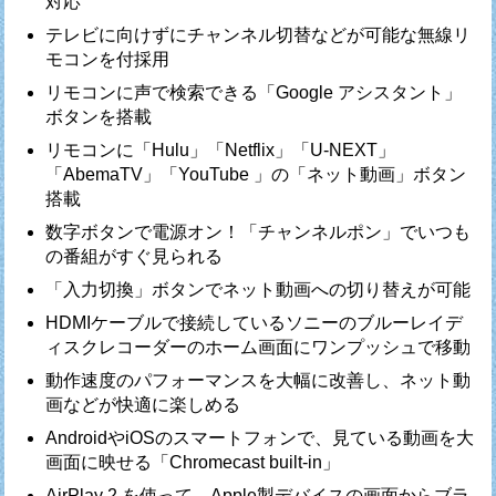
対応
テレビに向けずにチャンネル切替などが可能な無線リ
モコンを付採用
リモコンに声で検索できる「Google アシスタント」
ボタンを搭載
リモコンに「Hulu」「Netflix」「U-NEXT」
「AbemaTV」「YouTube 」の「ネット動画」ボタン
搭載
数字ボタンで電源オン！「チャンネルポン」でいつも
の番組がすぐ見られる
「入力切換」ボタンでネット動画への切り替えが可能
HDMIケーブルで接続しているソニーのブルーレイデ
ィスクレコーダーのホーム画面にワンプッシュで移動
動作速度のパフォーマンスを大幅に改善し、ネット動
画などが快適に楽しめる
AndroidやiOSのスマートフォンで、見ている動画を大
画面に映せる「Chromecast built-in」
AirPlay 2 を使って、Apple製デバイスの画面からブラ