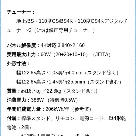
チューナー：
地上/BS・110度CS/BS4K・110度CS4Kデジタルチ
ューナー×2（1つは録画専用チューナー）
パネル解像度：
4K対応 3,840×2,160
実用最大出力：
60W（20+20+10+10）（JEITA）
外形寸法：
幅122.6×高さ71.0×奥行4.0mm（スタンド除く）
幅122.6×高さ71.4×奥行25.5mm（スタンド含む）
質量：
約18.7kg ／22.3kg（スタンド含む）
消費電力：
386W （待機時0.5W）
年間消費電力量：
206kWh/年（参考値）
付属：
標準スタンド、リモコン、電源コード、単4形乾
電池（2個）、