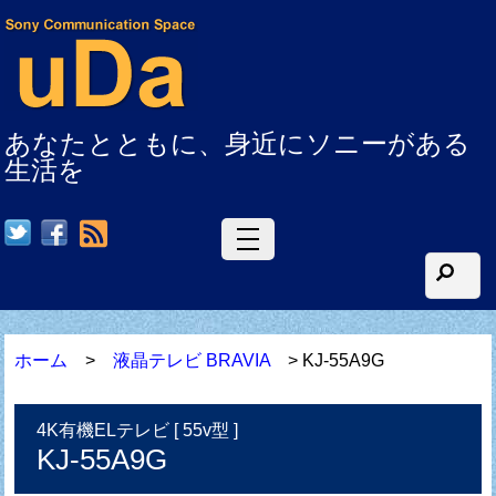
あなたとともに、身近にソニーがある
生活を
RSS
ホーム
>
液晶テレビ BRAVIA
> KJ-55A9G
4K有機ELテレビ [ 55v型 ]
KJ-55A9G