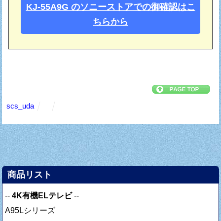
KJ-55A9G のソニーストアでの御確認はこ
ちらから
scs_uda
商品リスト
--
4K有機ELテレビ
--
A95Lシリーズ