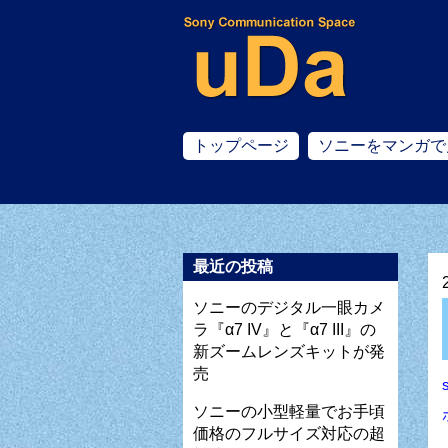
トップページ
ソニーをマンガで
最近の投稿
ソニーのデジタル一眼カメ
ラ『α7 IV』と『α7 III』の
新ズームレンズキットが発
売
ソニーの小型軽量でお手頃
価格のフルサイズ対応の超