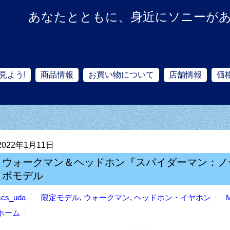
あなたとともに、身近にソニーが
見よう!
商品情報
お買い物について
店舗情報
価
2022年1月11日
ウォークマン＆ヘッドホン『スパイダーマン：ノ
ボモデル
scs_uda
限定モデル
,
ウォークマン
,
ヘッドホン・イヤホン
ホーム