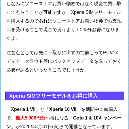
ちなみにソニーストアお買い物券ではなく
現金で買い取
ってもらうことが可能ですが、
Xperia SIMフリーモデル
を購入するのであれば
ソニーストアお買い物券でお支払
いを受けることで
現金で貰うより＋5％分お得になりま
すよ。
注意点としては先に下取りに出すので
前もってPCやメ
ディア、クラウド等にバックアップデータを
取っておく
必要があるといったところでしょうか。
Xperia SIMフリーモデルをお得に購入
「
Xperia 1 VII
」と「
Xperia 10 VII
」を期間中に御購入
で、
最大5,000円分
お得になる「
Goto 1 & 10キャンペー
ン
」が
2026年3月31日(火)まで開催となっています。